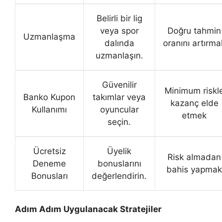
Belirli bir lig
veya spor
Doğru tahmin
Uzmanlaşma
dalında
oranını artırma
uzmanlaşın.
Güvenilir
Minimum riskl
Banko Kupon
takımlar veya
kazanç elde
Kullanımı
oyuncular
etmek
seçin.
Ücretsiz
Üyelik
Risk almadan
Deneme
bonuslarını
bahis yapmak
Bonusları
değerlendirin.
Adım Adım Uygulanacak Stratejiler