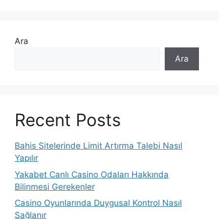
Ara
Ara
Recent Posts
Bahis Sitelerinde Limit Artırma Talebi Nasıl
Yapılır
Yakabet Canlı Casino Odaları Hakkında
Bilinmesi Gerekenler
Casino Oyunlarında Duygusal Kontrol Nasıl
Sağlanır