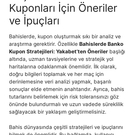
Kuponları İçin Öneriler
ve İpuçları
Bahislerde, kupon oluşturmak sıkı bir analiz ve
araştırma gerektirir. Özellikle
Bahislerde Banko
Kupon Stratejileri: Yakabet’ten Öneriler
başlığı
altında, uzman tavsiyelerine ve stratejik yol
haritalarına odaklanmak önemlidir. İlk olarak,
doğru bilgileri toplamak ve her maç için
derinlemesine veri analizi yapmak, başarılı
sonuçlar elde etmenin anahtarıdır. Ayrıca, bahis
tutarlarını belirlemek için risk toleransınızı göz
önünde bulundurmalı ve uzun vadede süreklilik
sağlayacak bir yaklaşım geliştirmelisiniz.
Bahis dünyasında çeşitli stratejileri ve ipuçlarını
bilmek de önemlidir. Bu bağlamda, kullanıcı