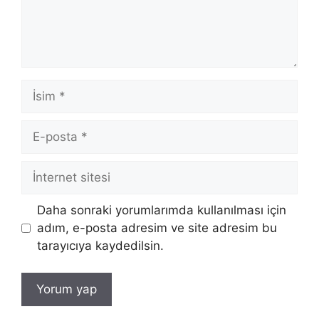
İsim
E-
posta
İnternet
sitesi
Daha sonraki yorumlarımda kullanılması için
adım, e-posta adresim ve site adresim bu
tarayıcıya kaydedilsin.