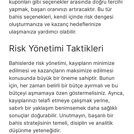
kuponları gibi seçenekler arasında doğru tercihi
yapmak, başarı oranınızı artıracaktır. Bu tür
bahis seçenekleri, kendi içinde risk dengesi
oluşturmanıza ve kazanç hedeflerinize
ulaşmanıza yardımcı olabilir.
Risk Yönetimi Taktikleri
Bahislerde risk yönetimi, kayıpların minimize
edilmesi ve kazançların maksimize edilmesi
konusunda büyük bir öneme sahiptir. Bunun
için, her zaman belirli bir bütçe ayırmalı ve bu
bütçeyi aşmamaya özen göstermelisiniz. Ayrıca,
kayıplarınızı telafi etmeye çalışmak yerine,
sabırlı bir yaklaşım benimsemek daha sağlıklı
sonuçlar doğurabilir. Unutmayın, başarılı bir
bahis stratejisinin temeli, disiplin ve analitik
düşünme yeteneğidir.