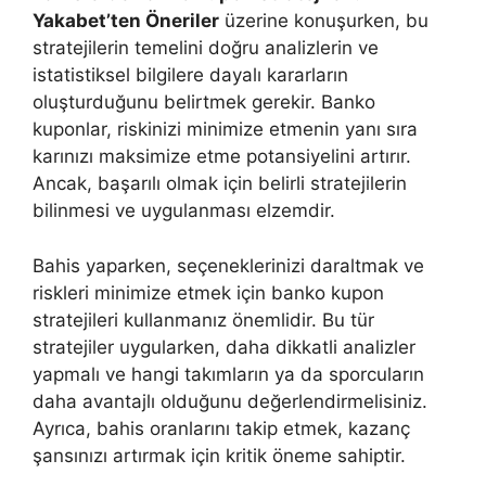
Yakabet’ten Öneriler
üzerine konuşurken, bu
stratejilerin temelini doğru analizlerin ve
istatistiksel bilgilere dayalı kararların
oluşturduğunu belirtmek gerekir. Banko
kuponlar, riskinizi minimize etmenin yanı sıra
karınızı maksimize etme potansiyelini artırır.
Ancak, başarılı olmak için belirli stratejilerin
bilinmesi ve uygulanması elzemdir.
Bahis yaparken, seçeneklerinizi daraltmak ve
riskleri minimize etmek için banko kupon
stratejileri kullanmanız önemlidir. Bu tür
stratejiler uygularken, daha dikkatli analizler
yapmalı ve hangi takımların ya da sporcuların
daha avantajlı olduğunu değerlendirmelisiniz.
Ayrıca, bahis oranlarını takip etmek, kazanç
şansınızı artırmak için kritik öneme sahiptir.