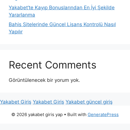
Yakabet’te Kayıp Bonuslarından En İyi Şekilde
Yararlanma
Bahis Sitelerinde Güncel Lisans Kontrolü Nasıl
Yapılır
Recent Comments
Görüntülenecek bir yorum yok.
Yakabet Giriş
Yakabet Giriş
Yakabet güncel giriş
© 2026 yakabet giris yap
• Built with
GeneratePress