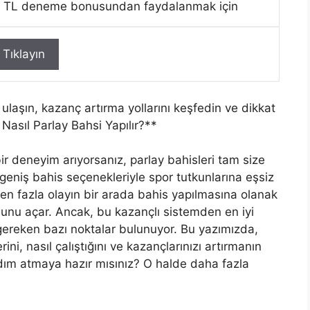
00 TL deneme bonusundan faydalanmak için
Tıklayın
ulaşın, kazanç artırma yollarını keşfedin ve dikkat
Nasıl Parlay Bahsi Yapılır?**
r deneyim arıyorsanız, parlay bahisleri tam size
geniş bahis seçenekleriyle spor tutkunlarına eşsiz
rden fazla olayın bir arada bahis yapılmasına olanak
lunu açar. Ancak, bu kazançlı sistemden en iyi
gereken bazı noktalar bulunuyor. Bu yazımızda,
ni, nasıl çalıştığını ve kazançlarınızı artırmanın
dım atmaya hazır mısınız? O halde daha fazla