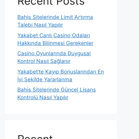
Recent Posts
Bahis Sitelerinde Limit Artırma
Talebi Nasıl Yapılır
Yakabet Canlı Casino Odaları
Hakkında Bilinmesi Gerekenler
Casino Oyunlarında Duygusal
Kontrol Nasıl Sağlanır
Yakabet’te Kayıp Bonuslarından En
İyi Şekilde Yararlanma
Bahis Sitelerinde Güncel Lisans
Kontrolü Nasıl Yapılır