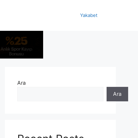
Yakabet
Ara
Ara