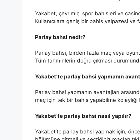
Yakabet, çevrimiçi spor bahisleri ve casin
Kullanıcılara geniş bir bahis yelpazesi ve 
Parlay bahsi nedir?
Parlay bahsi, birden fazla maç veya oyunu
Tüm tahminlerin doğru çıkması durumunda
Yakabet’te parlay bahsi yapmanın avanta
Parlay bahsi yapmanın avantajları arasınd
maç için tek bir bahis yapabilme kolaylığı
Yakabet’te parlay bahsi nasıl yapılır?
Yakabet’te parlay bahsi yapmak için, önce
bölümüne gitmeli ve seçtiğiniz maçları tık