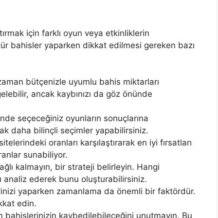
rmak için farklı oyun veya etkinliklerin
u tür bahisler yaparken dikkat edilmesi gereken bazı
aman bütçenizle uyumlu bahis miktarları
gelebilir, ancak kaybınızı da göz önünde
inde seçeceğiniz oyunların sonuçlarına
 daha bilinçli seçimler yapabilirsiniz.
itelerindeki oranları karşılaştırarak en iyi fırsatları
anlar sunabiliyor.
ı kalmayın, bir strateji belirleyin. Hangi
analiz ederek bunu oluşturabilirsiniz.
inizi yaparken zamanlama da önemli bir faktördür.
kkat edin.
bahislerinizin kaybedilebileceğini unutmayın. Bu