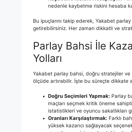
nedenle kaybetme riskini hesaba ka
Bu ipuçlarını takip ederek, Yakabet parlay
getirebilirsiniz. Her zaman dikkatli ve strat
Parlay Bahsi İle Kaza
Yolları
Yakabet parlay bahsi, doğru stratejiler ve
ölçüde artırabilir. İşte bu süreçte dikkate
Doğru Seçimleri Yapmak:
Parlay ba
maçları seçmek kritik öneme sahipti
istatistikleri ve oyuncu sakatlıkları
Oranları Karşılaştırmak:
Farklı bahi
yüksek kazancı sağlayacak seçenekle