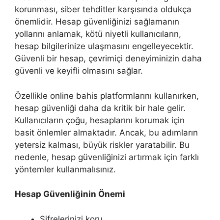
korunması, siber tehditler karşısında oldukça
önemlidir. Hesap güvenliğinizi sağlamanın
yollarını anlamak, kötü niyetli kullanıcıların,
hesap bilgilerinize ulaşmasını engelleyecektir.
Güvenli bir hesap, çevrimiçi deneyiminizin daha
güvenli ve keyifli olmasını sağlar.
Özellikle online bahis platformlarını kullanırken,
hesap güvenliği daha da kritik bir hale gelir.
Kullanıcıların çoğu, hesaplarını korumak için
basit önlemler almaktadır. Ancak, bu adımların
yetersiz kalması, büyük riskler yaratabilir. Bu
nedenle, hesap güvenliğinizi artırmak için farklı
yöntemler kullanmalısınız.
Hesap Güvenliğinin Önemi
Şifrelerinizi koru