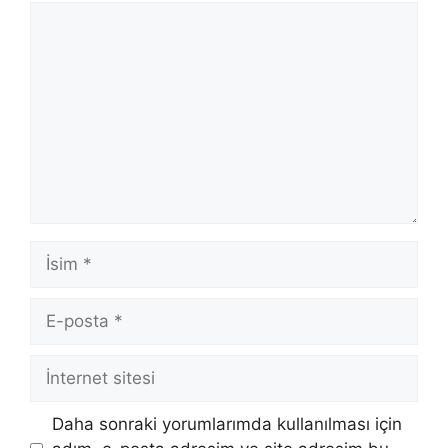
Yorum
İsim
E-
posta
İnternet
sitesi
Daha sonraki yorumlarımda kullanılması için