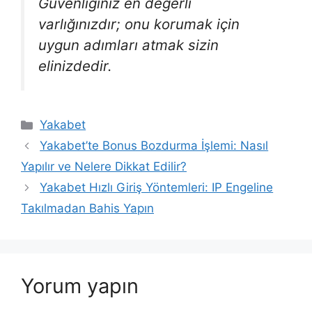
Güvenliğiniz en değerli
varlığınızdır; onu korumak için
uygun adımları atmak sizin
elinizdedir.
Kategoriler
Yakabet
Yakabet’te Bonus Bozdurma İşlemi: Nasıl
Yapılır ve Nelere Dikkat Edilir?
Yakabet Hızlı Giriş Yöntemleri: IP Engeline
Takılmadan Bahis Yapın
Yorum yapın