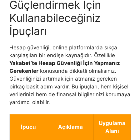
Güçlendirmek İçin
Kullanabileceğiniz
İpuçları
Hesap güvenliği, online platformlarda sıkça
karşılaşılan bir endişe kaynağıdır. Özellikle
Yakabet’te Hesap Güvenliği İçin Yapmanız
Gerekenler
konusunda dikkatli olmalısınız.
Güvenliğinizi artırmak için atmanız gereken
birkaç basit adım vardır. Bu ipuçları, hem kişisel
verilerinizi hem de finansal bilgilerinizi korumaya
yardımcı olabilir.
Uygulama
İpucu
Açıklama
Alanı