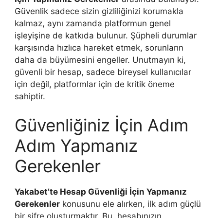
Güvenlik sadece sizin gizliliğinizi korumakla
kalmaz, aynı zamanda platformun genel
işleyişine de katkıda bulunur. Şüpheli durumlar
karşısında hızlıca hareket etmek, sorunların
daha da büyümesini engeller. Unutmayın ki,
güvenli bir hesap, sadece bireysel kullanıcılar
için değil, platformlar için de kritik öneme
sahiptir.
Güvenliğiniz İçin Adım
Adım Yapmanız
Gerekenler
Yakabet’te Hesap Güvenliği İçin Yapmanız
Gerekenler
konusunu ele alırken, ilk adım güçlü
bir şifre oluşturmaktır. Bu, hesabınızın