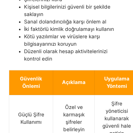
Kişisel bilgilerinizi güvenli bir şekilde
saklayın
Sanal dolandırıcılığa karşı önlem al
İki faktörlü kimlik doğrulamayı kullanın
Kötü yazılımlar ve virüslere karşı
bilgisayarınızı koruyun
Düzenli olarak hesap aktivitelerinizi
kontrol edin
Güvenlik
Uygulama
Açıklama
Önlemi
Yöntemi
Şifre
Özel ve
yöneticisi
Güçlü Şifre
karmaşık
kullanarak
Kullanımı
şifreler
güvenli hale
belirleyin