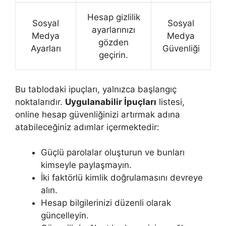
Hesap gizlilik
Sosyal
Sosyal
ayarlarınızı
Medya
Medya
gözden
Ayarları
Güvenliği
geçirin.
Bu tablodaki ipuçları, yalnızca başlangıç
noktalarıdır.
Uygulanabilir İpuçları
listesi,
online hesap güvenliğinizi artırmak adına
atabileceğiniz adımlar içermektedir:
Güçlü parolalar oluşturun ve bunları
kimseyle paylaşmayın.
İki faktörlü kimlik doğrulamasını devreye
alın.
Hesap bilgilerinizi düzenli olarak
güncelleyin.