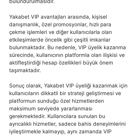
bulundurulmasıdır.
Yakabet VIP avantajları arasında, kişisel
danışmanlık, özel promosyonlar, hızlı para
çekme işlemleri ve diğer kullanıcılarla olan
etkileşimlerde öncelik gibi çeşitli imkanlar
bulunmaktadır. Bu nedenle, VIP üyelik kazanma
sürecinde, kullanıcının platformla olan ilişkisi ve
aktifleştirdiği hesap özellikleri büyük önem
taşımaktadır.
Sonuç olarak, Yakabet VIP üyeliği kazanmak için
kullanıcıların dikkatli bir strateji geliştirmesi ve
platformun sunduğu özel hizmetlerden
maksimum seviyede yararlanması
gerekmektedir. Kullanıcılara sunulan bu
ayrıcalıklı hizmetler, sadece bahis deneyimlerini
iyileştirmekle kalmayıp, aynı zamanda VIP