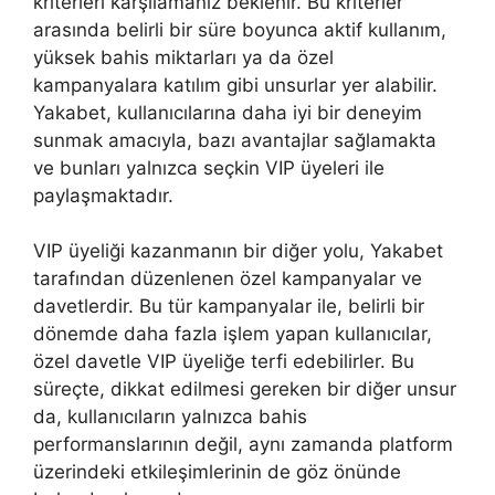
kriterleri karşılamanız beklenir. Bu kriterler
arasında belirli bir süre boyunca aktif kullanım,
yüksek bahis miktarları ya da özel
kampanyalara katılım gibi unsurlar yer alabilir.
Yakabet, kullanıcılarına daha iyi bir deneyim
sunmak amacıyla, bazı avantajlar sağlamakta
ve bunları yalnızca seçkin VIP üyeleri ile
paylaşmaktadır.
VIP üyeliği kazanmanın bir diğer yolu, Yakabet
tarafından düzenlenen özel kampanyalar ve
davetlerdir. Bu tür kampanyalar ile, belirli bir
dönemde daha fazla işlem yapan kullanıcılar,
özel davetle VIP üyeliğe terfi edebilirler. Bu
süreçte, dikkat edilmesi gereken bir diğer unsur
da, kullanıcıların yalnızca bahis
performanslarının değil, aynı zamanda platform
üzerindeki etkileşimlerinin de göz önünde