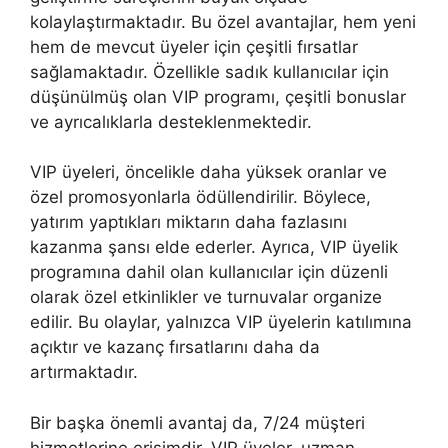
kolaylaştırmaktadır. Bu özel avantajlar, hem yeni
hem de mevcut üyeler için çeşitli fırsatlar
sağlamaktadır. Özellikle sadık kullanıcılar için
düşünülmüş olan VIP programı, çeşitli bonuslar
ve ayrıcalıklarla desteklenmektedir.
VIP üyeleri, öncelikle daha yüksek oranlar ve
özel promosyonlarla ödüllendirilir. Böylece,
yatırım yaptıkları miktarın daha fazlasını
kazanma şansı elde ederler. Ayrıca, VIP üyelik
programına dahil olan kullanıcılar için düzenli
olarak özel etkinlikler ve turnuvalar organize
edilir. Bu olaylar, yalnızca VIP üyelerin katılımına
açıktır ve kazanç fırsatlarını daha da
artırmaktadır.
Bir başka önemli avantaj da, 7/24 müşteri
hizmetlerine erişimdir. VIP üyeler, uzman