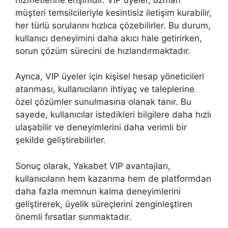
müşteri temsilcileriyle kesintisiz iletişim kurabilir,
her türlü sorularını hızlıca çözebilirler. Bu durum,
kullanıcı deneyimini daha akıcı hale getirirken,
sorun çözüm sürecini de hızlandırmaktadır.
Ayrıca, VIP üyeler için kişisel hesap yöneticileri
atanması, kullanıcıların ihtiyaç ve taleplerine
özel çözümler sunulmasına olanak tanır. Bu
sayede, kullanıcılar istedikleri bilgilere daha hızlı
ulaşabilir ve deneyimlerini daha verimli bir
şekilde geliştirebilirler.
Sonuç olarak, Yakabet VIP avantajları,
kullanıcıların hem kazanma hem de platformdan
daha fazla memnun kalma deneyimlerini
geliştirerek, üyelik süreçlerini zenginleştiren
önemli fırsatlar sunmaktadır.