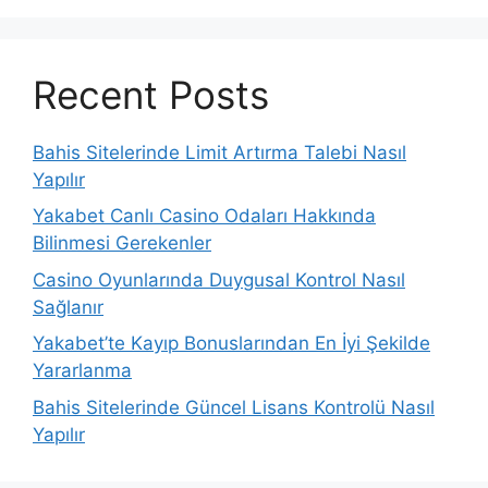
Recent Posts
Bahis Sitelerinde Limit Artırma Talebi Nasıl
Yapılır
Yakabet Canlı Casino Odaları Hakkında
Bilinmesi Gerekenler
Casino Oyunlarında Duygusal Kontrol Nasıl
Sağlanır
Yakabet’te Kayıp Bonuslarından En İyi Şekilde
Yararlanma
Bahis Sitelerinde Güncel Lisans Kontrolü Nasıl
Yapılır