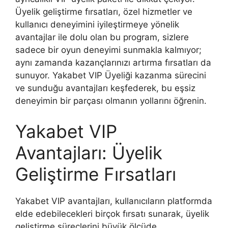
Üyelik geliştirme fırsatları, özel hizmetler ve
kullanıcı deneyimini iyileştirmeye yönelik
avantajlar ile dolu olan bu program, sizlere
sadece bir oyun deneyimi sunmakla kalmıyor;
aynı zamanda kazançlarınızı artırma fırsatları da
sunuyor. Yakabet VIP Üyeliği kazanma sürecini
ve sunduğu avantajları keşfederek, bu eşsiz
deneyimin bir parçası olmanın yollarını öğrenin.
Yakabet VIP
Avantajları: Üyelik
Geliştirme Fırsatları
Yakabet VIP avantajları, kullanıcıların platformda
elde edebilecekleri birçok fırsatı sunarak, üyelik
geliştirme süreçlerini büyük ölçüde