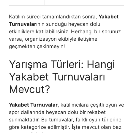
Katılım süreci tamamlandıktan sonra,
Yakabet
Turnuvalar
ının sunduğu heyecan dolu
etkinliklere katılabilirsiniz. Herhangi bir sorunuz
varsa, organizasyon ekibiyle iletişime
geçmekten çekinmeyin!
Yarışma Türleri: Hangi
Yakabet Turnuvaları
Mevcut?
Yakabet Turnuvalar
, katılımcılara çeşitli oyun ve
spor dallarında heyecan dolu bir rekabet
sunmaktadır. Bu turnuvalar, farklı oyun türlerine
göre kategorize edilmiştir. İşte mevcut olan bazı