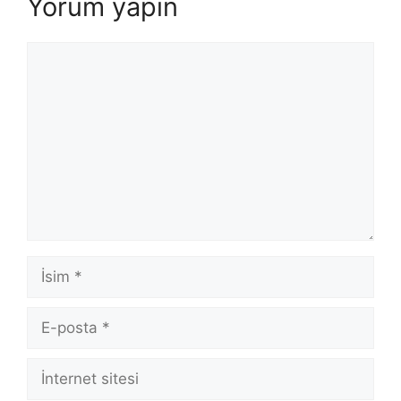
Yorum yapın
Yorum
İsim
E-
posta
İnternet
sitesi