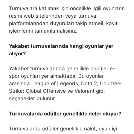
Turnuvalara katılmak için öncelikle ilgili oyunların
resmi web sitelerinden veya turnuva
platformlarından duyuruları takip etmeli, kayıt
işlemlerini tamamlamalısınız.
Yakabet turnuvalarında hangi oyunlar yer
alıyor?
Yakabet turnuvalarında genellikle popüler e-
spor oyunları yer almaktadır. Bu oyunlar
arasında League of Legends, Dota 2, Counter-
Strike: Global Offensive ve Valorant gibi
seçenekler bulunur.
Turnuvalarda ödüller genellikle neler oluyor?
Turnuvalarda ödüller genellikle nakit, oyun içi