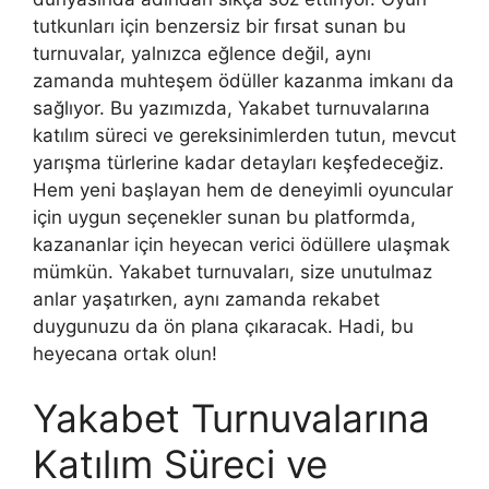
tutkunları için benzersiz bir fırsat sunan bu
turnuvalar, yalnızca eğlence değil, aynı
zamanda muhteşem ödüller kazanma imkanı da
sağlıyor. Bu yazımızda, Yakabet turnuvalarına
katılım süreci ve gereksinimlerden tutun, mevcut
yarışma türlerine kadar detayları keşfedeceğiz.
Hem yeni başlayan hem de deneyimli oyuncular
için uygun seçenekler sunan bu platformda,
kazananlar için heyecan verici ödüllere ulaşmak
mümkün. Yakabet turnuvaları, size unutulmaz
anlar yaşatırken, aynı zamanda rekabet
duygunuzu da ön plana çıkaracak. Hadi, bu
heyecana ortak olun!
Yakabet Turnuvalarına
Katılım Süreci ve