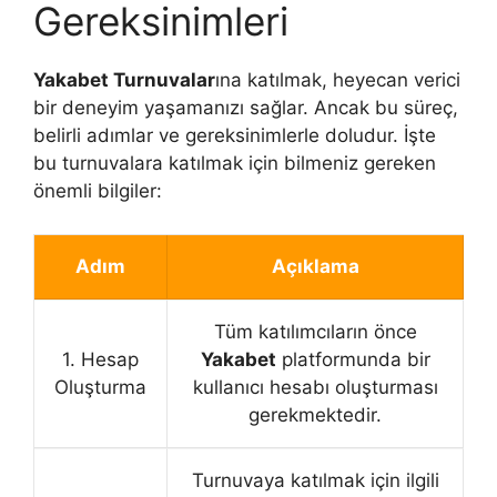
Gereksinimleri
Yakabet Turnuvalar
ına katılmak, heyecan verici
bir deneyim yaşamanızı sağlar. Ancak bu süreç,
belirli adımlar ve gereksinimlerle doludur. İşte
bu turnuvalara katılmak için bilmeniz gereken
önemli bilgiler:
Adım
Açıklama
Tüm katılımcıların önce
1. Hesap
Yakabet
platformunda bir
Oluşturma
kullanıcı hesabı oluşturması
gerekmektedir.
Turnuvaya katılmak için ilgili