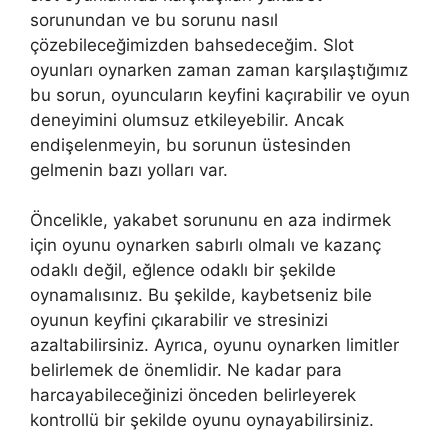
sorunundan ve bu sorunu nasıl
çözebileceğimizden bahsedeceğim. Slot
oyunları oynarken zaman zaman karşılaştığımız
bu sorun, oyuncuların keyfini kaçırabilir ve oyun
deneyimini olumsuz etkileyebilir. Ancak
endişelenmeyin, bu sorunun üstesinden
gelmenin bazı yolları var.
Öncelikle, yakabet sorununu en aza indirmek
için oyunu oynarken sabırlı olmalı ve kazanç
odaklı değil, eğlence odaklı bir şekilde
oynamalısınız. Bu şekilde, kaybetseniz bile
oyunun keyfini çıkarabilir ve stresinizi
azaltabilirsiniz. Ayrıca, oyunu oynarken limitler
belirlemek de önemlidir. Ne kadar para
harcayabileceğinizi önceden belirleyerek
kontrollü bir şekilde oyunu oynayabilirsiniz.