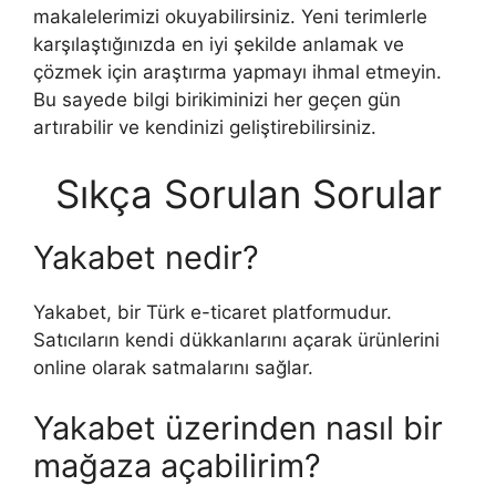
makalelerimizi okuyabilirsiniz. Yeni terimlerle
karşılaştığınızda en iyi şekilde anlamak ve
çözmek için araştırma yapmayı ihmal etmeyin.
Bu sayede bilgi birikiminizi her geçen gün
artırabilir ve kendinizi geliştirebilirsiniz.
Sıkça Sorulan Sorular
Yakabet nedir?
Yakabet, bir Türk e-ticaret platformudur.
Satıcıların kendi dükkanlarını açarak ürünlerini
online olarak satmalarını sağlar.
Yakabet üzerinden nasıl bir
mağaza açabilirim?