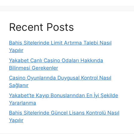
Recent Posts
Bahis Sitelerinde Limit Artırma Talebi Nasıl
Yapılır
Yakabet Canlı Casino Odaları Hakkında
Bilinmesi Gerekenler
Casino Oyunlarında Duygusal Kontrol Nasıl
Sağlanır
Yakabet’te Kayıp Bonuslarından En İyi Şekilde
Yararlanma
Bahis Sitelerinde Güncel Lisans Kontrolü Nasıl
Yapılır