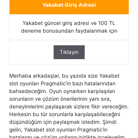
Yakabet Giriş Adresi
Yakabet güncel giriş adresi ve 100 TL
deneme bonusundan faydalanmak için
Tıklayın
Merhaba arkadaşlar, bu yazıda size Yakabet
slot oyunları Pragmatic’in bazı hatalarından
bahsedeceğim. Oyun oynarken karşılaşılan
sorunların ve çözüm önerilerinin yanı sıra,
deneyimlerimi paylaşarak sizlere fikir vereceğim.
Herkesin bu tür sorunlarla karşılaşabileceğini
düşündüğüm için paylaşmak istedim. Şimdi
gelin, Yakabet slot oyunları Pragmatic’in
hatalarını ve çözüm yollarını birlikte inceleyelim.