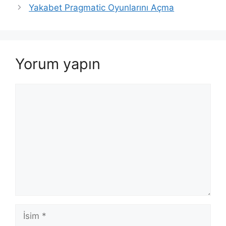
Yakabet Pragmatic Oyunlarını Açma
Yorum yapın
Yorum
İsim