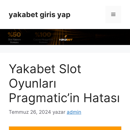
İçeriğe
atla
yakabet giris yap
Menü
Yakabet Slot
Oyunları
Pragmatic’in Hatası
Temmuz 26, 2024
yazar
admin