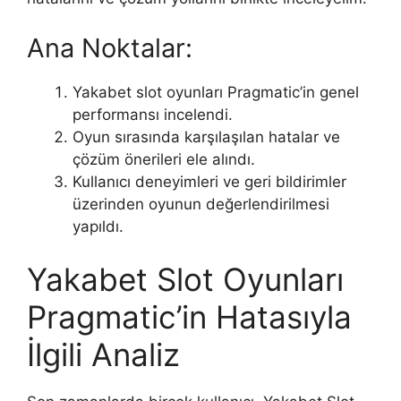
Ana Noktalar:
Yakabet slot oyunları Pragmatic’in genel
performansı incelendi.
Oyun sırasında karşılaşılan hatalar ve
çözüm önerileri ele alındı.
Kullanıcı deneyimleri ve geri bildirimler
üzerinden oyunun değerlendirilmesi
yapıldı.
Yakabet Slot Oyunları
Pragmatic’in Hatasıyla
İlgili Analiz