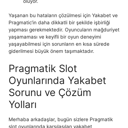
oluyor.
Yaşanan bu hataların çözülmesi için Yakabet ve
Pragmatic’in daha dikkatli bir şekilde işbirliği
yapması gerekmektedir. Oyuncuların mağduriyet
yaşamaması ve keyifli bir oyun deneyimi
yaşayabilmesi için sorunların en kısa sürede
giderilmesi büyük önem taşımaktadır.
Pragmatik Slot
Oyunlarında Yakabet
Sorunu ve Çözüm
Yolları
Merhaba arkadaşlar, bugün sizlere Pragmatik
slot oyunlarında karşılaşılan yakabet