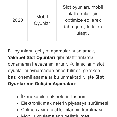
Slot oyunları, mobil
platformlar için
Mobil
2020
optimize edilerek
Oyunlar
daha geniş kitlelere
ulaştı.
Bu oyunların gelişim aşamalarını anlamak,
Yakabet Slot Oyunları
gibi platformlarda
oynamanın heyecanını artırır. Kullanıcıların slot
oyunlarını oynamadan önce bilmesi gereken
bazı önemli aşamalar bulunmaktadır. İşte
Slot
Oyunlarının Gelişim Aşamaları
:
İlk mekanik makinelerin tasarımı
Elektronik makinelerin piyasaya sürülmesi
Online casino platformlarının kurulması
Mobil uygulamaların geliştirilmesi