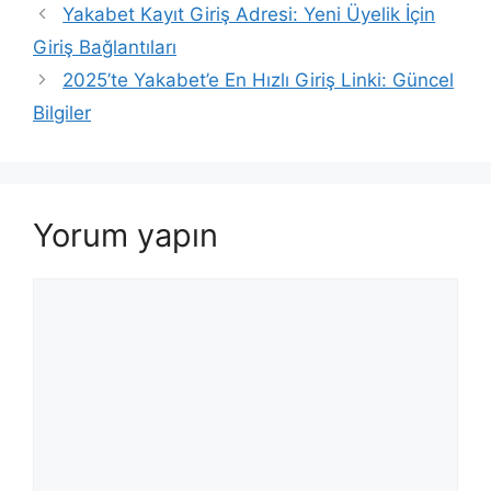
Yakabet Kayıt Giriş Adresi: Yeni Üyelik İçin
Giriş Bağlantıları
2025’te Yakabet’e En Hızlı Giriş Linki: Güncel
Bilgiler
Yorum yapın
Yorum