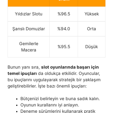
Yıldızlar Slotu
%96.5
Yüksek
Şanslı Domuzlar
%94.0
Orta
Gemilerle
%95.5
Düşük
Macera
Bunun yanı sıra,
slot oyunlarında başarı için
temel ipuçları
da oldukça etkilidir. Oyuncular,
bu ipuçlarını uygulayarak stratejik bir yaklaşım
geliştirebilirler. İşte bazı önemli ipuçları:
Bütçenizi belirleyin ve buna sadık kalın.
Oyunun kurallarını iyi anlayın.
Deneme sürümlerini kullanarak pratik