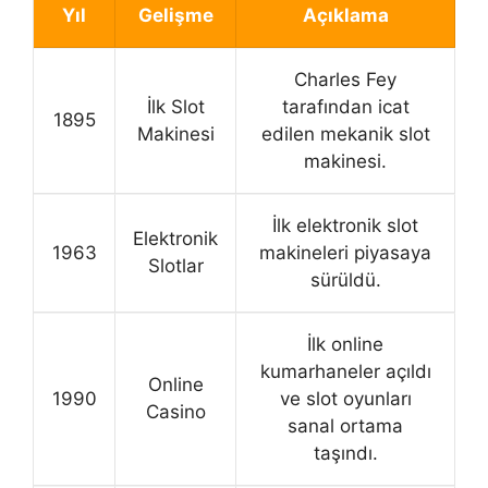
Yıl
Gelişme
Açıklama
Charles Fey
İlk Slot
tarafından icat
1895
Makinesi
edilen mekanik slot
makinesi.
İlk elektronik slot
Elektronik
1963
makineleri piyasaya
Slotlar
sürüldü.
İlk online
kumarhaneler açıldı
Online
1990
ve slot oyunları
Casino
sanal ortama
taşındı.