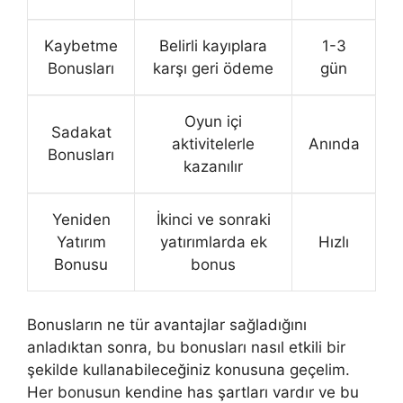
Kaybetme
Belirli kayıplara
1-3
Bonusları
karşı geri ödeme
gün
Oyun içi
Sadakat
aktivitelerle
Anında
Bonusları
kazanılır
Yeniden
İkinci ve sonraki
Yatırım
yatırımlarda ek
Hızlı
Bonusu
bonus
Bonusların ne tür avantajlar sağladığını
anladıktan sonra, bu bonusları nasıl etkili bir
şekilde kullanabileceğiniz konusuna geçelim.
Her bonusun kendine has şartları vardır ve bu