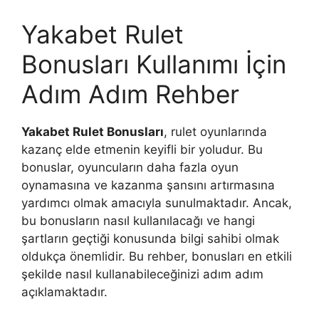
Yakabet Rulet
Bonusları Kullanımı İçin
Adım Adım Rehber
Yakabet Rulet Bonusları
, rulet oyunlarında
kazanç elde etmenin keyifli bir yoludur. Bu
bonuslar, oyuncuların daha fazla oyun
oynamasına ve kazanma şansını artırmasına
yardımcı olmak amacıyla sunulmaktadır. Ancak,
bu bonusların nasıl kullanılacağı ve hangi
şartların geçtiği konusunda bilgi sahibi olmak
oldukça önemlidir. Bu rehber, bonusları en etkili
şekilde nasıl kullanabileceğinizi adım adım
açıklamaktadır.