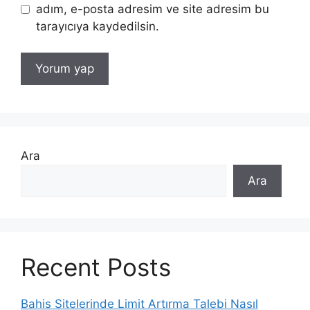
adım, e-posta adresim ve site adresim bu
tarayıcıya kaydedilsin.
Ara
Ara
Recent Posts
Bahis Sitelerinde Limit Artırma Talebi Nasıl