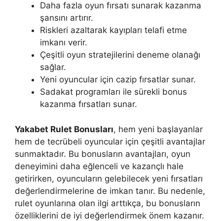
Daha fazla oyun fırsatı sunarak kazanma
şansını artırır.
Riskleri azaltarak kayıpları telafi etme
imkanı verir.
Çeşitli oyun stratejilerini deneme olanağı
sağlar.
Yeni oyuncular için cazip fırsatlar sunar.
Sadakat programları ile sürekli bonus
kazanma fırsatları sunar.
Yakabet Rulet Bonusları
, hem yeni başlayanlar
hem de tecrübeli oyuncular için çeşitli avantajlar
sunmaktadır. Bu bonusların avantajları, oyun
deneyimini daha eğlenceli ve kazançlı hale
getirirken, oyuncuların gelebilecek yeni fırsatları
değerlendirmelerine de imkan tanır. Bu nedenle,
rulet oyunlarına olan ilgi arttıkça, bu bonusların
özelliklerini de iyi değerlendirmek önem kazanır.