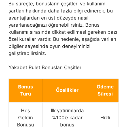
Bu süreçte, bonusların çeşitleri ve kullanım
şartları hakkında daha fazla bilgi edinerek, bu
avantajlardan en üst düzeyde nasıl
yararlanacağınızı öğrenebilirsiniz. Bonus
kullanımı sırasında dikkat edilmesi gereken bazı
özel kurallar vardır. Bu nedenle, aşağıda verilen
bilgiler sayesinde oyun deneyiminizi
geliştirebilirsiniz.
Yakabet Rulet Bonusları Çeşitleri
Bonus
Ödeme
Özellikler
Türü
Süresi
Hoş
İlk yatırımlarda
Geldin
%100’e kadar
Hızlı
Bonusu
bonus