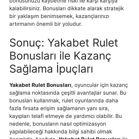
bonusunuzu kaybetme riski ile karşı karşıya
kalabilirsiniz. Bonusları dikkate alarak stratejik
bir yaklaşım benimsemek, kazançlarınızı
artırmanın önemli bir yoludur.
Sonuç: Yakabet Rulet
Bonusları ile Kazanç
Sağlama İpuçları
Yakabet Rulet Bonusları
, oyuncular için kazanç
sağlama noktasında çeşitli avantajlar sunar. Bu
bonusları kullanmak, rulet oyunlarında daha
fazla fırsata erişim sağlamanın yanı sıra,
kayıpları telafi etmeye de yardımcı olabilir. Bu
nedenle, bonusların nasıl optimizasyon
yapılabileceği hakkında bilgi sahibi olmak