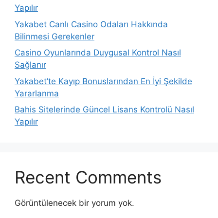
Yapılır
Yakabet Canlı Casino Odaları Hakkında
Bilinmesi Gerekenler
Casino Oyunlarında Duygusal Kontrol Nasıl
Sağlanır
Yakabet’te Kayıp Bonuslarından En İyi Şekilde
Yararlanma
Bahis Sitelerinde Güncel Lisans Kontrolü Nasıl
Yapılır
Recent Comments
Görüntülenecek bir yorum yok.