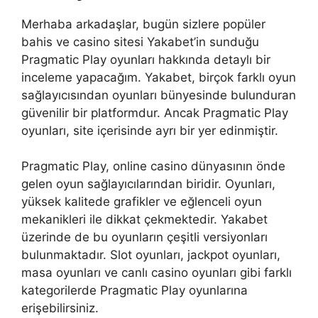
Merhaba arkadaşlar, bugün sizlere popüler
bahis ve casino sitesi Yakabet’in sunduğu
Pragmatic Play oyunları hakkında detaylı bir
inceleme yapacağım. Yakabet, birçok farklı oyun
sağlayıcısından oyunları bünyesinde bulunduran
güvenilir bir platformdur. Ancak Pragmatic Play
oyunları, site içerisinde ayrı bir yer edinmiştir.
Pragmatic Play, online casino dünyasının önde
gelen oyun sağlayıcılarından biridir. Oyunları,
yüksek kalitede grafikler ve eğlenceli oyun
mekanikleri ile dikkat çekmektedir. Yakabet
üzerinde de bu oyunların çeşitli versiyonları
bulunmaktadır. Slot oyunları, jackpot oyunları,
masa oyunları ve canlı casino oyunları gibi farklı
kategorilerde Pragmatic Play oyunlarına
erişebilirsiniz.