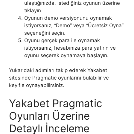
ulaştığınızda, istediğiniz oyunun üzerine
tıklayın.
Oyunun demo versiyonunu oynamak
istiyorsanız, “Demo” veya “Ücretsiz Oyna”
seçeneğini seçin.
Oyunu gerçek para ile oynamak
istiyorsanız, hesabınıza para yatırın ve
oyunu seçerek oynamaya başlayın.
Yukarıdaki adımları takip ederek Yakabet
sitesinde Pragmatic oyunlarını bulabilir ve
keyifle oynayabilirsiniz.
Yakabet Pragmatic
Oyunları Üzerine
Detaylı İnceleme