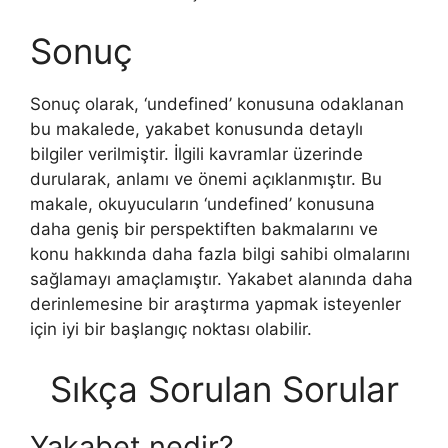
Sonuç
Sonuç olarak, ‘undefined’ konusuna odaklanan
bu makalede, yakabet konusunda detaylı
bilgiler verilmiştir. İlgili kavramlar üzerinde
durularak, anlamı ve önemi açıklanmıştır. Bu
makale, okuyucuların ‘undefined’ konusuna
daha geniş bir perspektiften bakmalarını ve
konu hakkında daha fazla bilgi sahibi olmalarını
sağlamayı amaçlamıştır. Yakabet alanında daha
derinlemesine bir araştırma yapmak isteyenler
için iyi bir başlangıç noktası olabilir.
Sıkça Sorulan Sorular
Yakabet nedir?