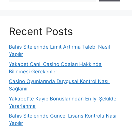
Recent Posts
Bahis Sitelerinde Limit Artırma Talebi Nasıl
Yapılır
Yakabet Canlı Casino Odaları Hakkında
Bilinmesi Gerekenler
Casino Oyunlarında Duygusal Kontrol Nasıl
Sağlanır
Yakabet’te Kayıp Bonuslarından En İyi Şekilde
Yararlanma
Bahis Sitelerinde Güncel Lisans Kontrolü Nasıl
Yapılır