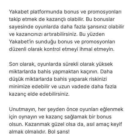
Yakabet platformunda bonus ve promosyonları
takip etmek de kazançlı olabilir. Bu bonuslar
sayesinde oyunlarda daha fazla şansınız olabilir
ve kazancınızı artırabilirsiniz. Bu yüzden
Yakabet’in sunduğu bonus ve promosyonları
düzenli olarak kontrol etmeyi ihmal etmeyin.
Son olarak, oyunlarda sürekli olarak yüksek
miktarlarda bahis yapmaktan kaçının. Daha
düşük miktarlarda bahis yaparak riskinizi
minimize edebilir ve uzun vadede daha fazla
kazanç elde edebilirsiniz.
Unutmayın, her şeyden önce oyunları eğlenmek
için oynayın ve kazanç sağlamak bir bonus
olsun. Kazanmak güzel olsa da, asıl amaç keyif
almak olmalıdır. Bol şans!