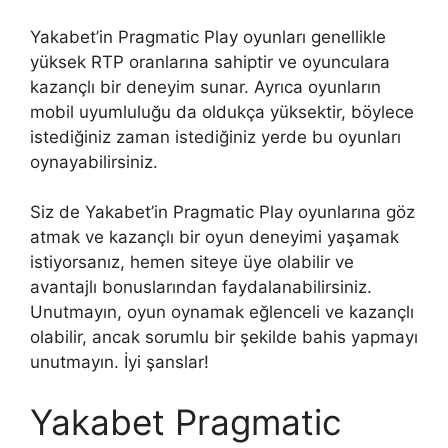
Yakabet’in Pragmatic Play oyunları genellikle
yüksek RTP oranlarına sahiptir ve oyunculara
kazançlı bir deneyim sunar. Ayrıca oyunların
mobil uyumluluğu da oldukça yüksektir, böylece
istediğiniz zaman istediğiniz yerde bu oyunları
oynayabilirsiniz.
Siz de Yakabet’in Pragmatic Play oyunlarına göz
atmak ve kazançlı bir oyun deneyimi yaşamak
istiyorsanız, hemen siteye üye olabilir ve
avantajlı bonuslarından faydalanabilirsiniz.
Unutmayın, oyun oynamak eğlenceli ve kazançlı
olabilir, ancak sorumlu bir şekilde bahis yapmayı
unutmayın. İyi şanslar!
Yakabet Pragmatic