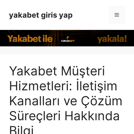
İçeriğe
atla
yakabet giris yap
Menü
Yakabet Müşteri
Hizmetleri: İletişim
Kanalları ve Çözüm
Süreçleri Hakkında
Bilgi