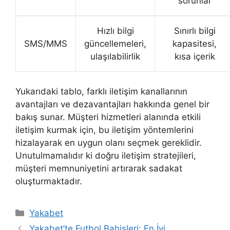
sorunlar
Hızlı bilgi
Sınırlı bilgi
SMS/MMS
güncellemeleri,
kapasitesi,
ulaşılabilirlik
kısa içerik
Yukarıdaki tablo, farklı iletişim kanallarının
avantajları ve dezavantajları hakkında genel bir
bakış sunar. Müşteri hizmetleri alanında etkili
iletişim kurmak için, bu iletişim yöntemlerini
hizalayarak en uygun olanı seçmek gereklidir.
Unutulmamalıdır ki doğru iletişim stratejileri,
müşteri memnuniyetini artırarak sadakat
oluşturmaktadır.
Kategoriler
Yakabet
Yakabet’te Futbol Bahisleri: En İyi