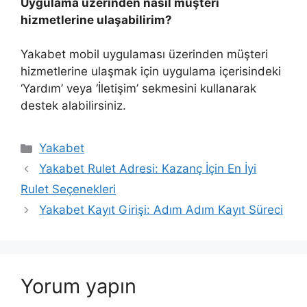
Uygulama üzerinden nasıl müşteri
hizmetlerine ulaşabilirim?
Yakabet mobil uygulaması üzerinden müşteri
hizmetlerine ulaşmak için uygulama içerisindeki
‘Yardım’ veya ‘İletişim’ sekmesini kullanarak
destek alabilirsiniz.
Kategoriler
Yakabet
Yakabet Rulet Adresi: Kazanç İçin En İyi
Rulet Seçenekleri
Yakabet Kayıt Girişi: Adım Adım Kayıt Süreci
Yorum yapın