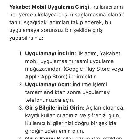
Yakabet Mobil Uygulama Girişi
, kullanıcıların
her yerden kolayca erişim sağlamasına olanak
tanır. Aşağıdaki adımları takip ederek, bu
uygulamaya sorunsuz bir şekilde giriş
yapabilirsiniz:
Uygulamayı İndirin:
İlk adım, Yakabet
mobil uygulamasını resmi uygulama
mağazasından (Google Play Store veya
Apple App Store) indirmektir.
Uygulamayı Açın:
İndirme işlemi
tamamlandıktan sonra uygulamayı
telefonunuzda açın.
Giriş Bilgilerinizi Girin:
Açılan ekranda,
kayıtlı kullanıcı adınızı ve şifrenizi girin.
Kullanıcı bilgilerinizi doğru bir şekilde
girdiğinizden emin olun.
Giriş Yapın:
Bilgilerinizi kontrol ettikten