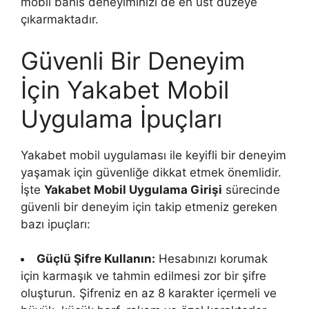
mobil bahis deneyiminizi de en üst düzeye
çıkarmaktadır.
Güvenli Bir Deneyim
İçin Yakabet Mobil
Uygulama İpuçları
Yakabet mobil uygulaması ile keyifli bir deneyim
yaşamak için güvenliğe dikkat etmek önemlidir.
İşte
Yakabet Mobil Uygulama Girişi
sürecinde
güvenli bir deneyim için takip etmeniz gereken
bazı ipuçları:
Güçlü Şifre Kullanın:
Hesabınızı korumak
için karmaşık ve tahmin edilmesi zor bir şifre
oluşturun. Şifreniz en az 8 karakter içermeli ve