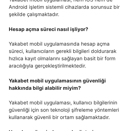
Android işletim sistemli cihazlarda sorunsuz bir
şekilde çalışmaktadır.
Hesap açma süreci nasıl işliyor?
Yakabet mobil uygulamasında hesap açma
süreci, kullanıcıların gerekli bilgileri doldurarak
hızlıca kayıt olmalarını sağlayan basit bir form
aracılığıyla gerçekleştirilmektedir.
Yakabet mobil uygulamasının güvenliği
hakkında bilgi alabilir miyim?
Yakabet mobil uygulaması, kullanıcı bilgilerinin
güvenliği için son teknoloji şifreleme yöntemleri
kullanarak güvenli bir ortam sağlamaktadır.