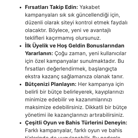
Fırsatları Takip Edin:
Yakabet
kampanyaları sık sık güncellendiği için,
düzenli olarak siteyi kontrol etmek faydalı
olacaktır. Böylece, yeni ve avantajlı
teklifleri kaçırmamış olursunuz.
İlk Üyelik ve Hoş Geldin Bonuslarından
Yararlanın:
Çoğu zaman, yeni kullanıcılar
için özel kampanyalar sunulmaktadır. Bu
fırsatları değerlendirmek, başlangıçta
ekstra kazanç sağlamanıza olanak tanır.
Bütçenizi Planlayın:
Her kampanya için
belirli bir bütçe belirleyerek, kayıplarınızı
minimize edebilir ve kazanımlarınızı
maksimize edebilirsiniz. Dikkatli bir bütçe
yönetimi ile kazançlarınızı artırabilirsiniz.
Çeşitli Oyun ve Bahis Türlerini Deneyin:
Farklı kampanyalar, farklı oyun ve bahis