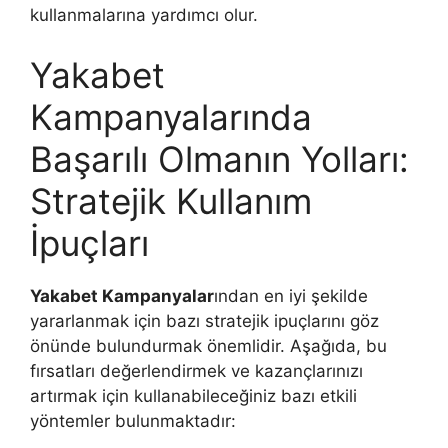
kullanmalarına yardımcı olur.
Yakabet
Kampanyalarında
Başarılı Olmanın Yolları:
Stratejik Kullanım
İpuçları
Yakabet Kampanyalar
ından en iyi şekilde
yararlanmak için bazı stratejik ipuçlarını göz
önünde bulundurmak önemlidir. Aşağıda, bu
fırsatları değerlendirmek ve kazançlarınızı
artırmak için kullanabileceğiniz bazı etkili
yöntemler bulunmaktadır: