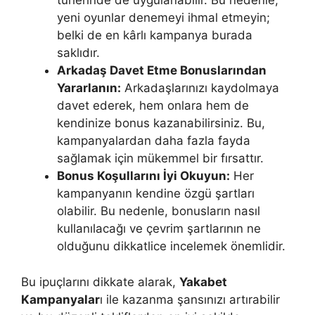
türlerinde de uygulanabilir. Bu nedenle,
yeni oyunlar denemeyi ihmal etmeyin;
belki de en kârlı kampanya burada
saklıdır.
Arkadaş Davet Etme Bonuslarından
Yararlanın:
Arkadaşlarınızı kaydolmaya
davet ederek, hem onlara hem de
kendinize bonus kazanabilirsiniz. Bu,
kampanyalardan daha fazla fayda
sağlamak için mükemmel bir fırsattır.
Bonus Koşullarını İyi Okuyun:
Her
kampanyanın kendine özgü şartları
olabilir. Bu nedenle, bonusların nasıl
kullanılacağı ve çevrim şartlarının ne
olduğunu dikkatlice incelemek önemlidir.
Bu ipuçlarını dikkate alarak,
Yakabet
Kampanyalar
ı ile kazanma şansınızı artırabilir