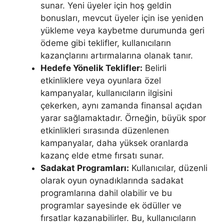
sunar. Yeni üyeler için hoş geldin
bonusları, mevcut üyeler için ise yeniden
yükleme veya kaybetme durumunda geri
ödeme gibi teklifler, kullanıcıların
kazançlarını artırmalarına olanak tanır.
Hedefe Yönelik Teklifler:
Belirli
etkinliklere veya oyunlara özel
kampanyalar, kullanıcıların ilgisini
çekerken, aynı zamanda finansal açıdan
yarar sağlamaktadır. Örneğin, büyük spor
etkinlikleri sırasında düzenlenen
kampanyalar, daha yüksek oranlarda
kazanç elde etme fırsatı sunar.
Sadakat Programları:
Kullanıcılar, düzenli
olarak oyun oynadıklarında sadakat
programlarına dahil olabilir ve bu
programlar sayesinde ek ödüller ve
fırsatlar kazanabilirler. Bu, kullanıcıların