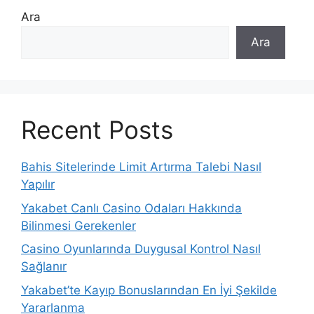
Ara
Ara
Recent Posts
Bahis Sitelerinde Limit Artırma Talebi Nasıl
Yapılır
Yakabet Canlı Casino Odaları Hakkında
Bilinmesi Gerekenler
Casino Oyunlarında Duygusal Kontrol Nasıl
Sağlanır
Yakabet’te Kayıp Bonuslarından En İyi Şekilde
Yararlanma