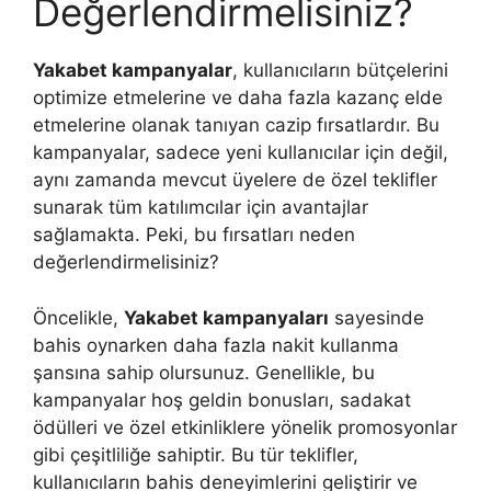
Değerlendirmelisiniz?
Yakabet kampanyalar
, kullanıcıların bütçelerini
optimize etmelerine ve daha fazla kazanç elde
etmelerine olanak tanıyan cazip fırsatlardır. Bu
kampanyalar, sadece yeni kullanıcılar için değil,
aynı zamanda mevcut üyelere de özel teklifler
sunarak tüm katılımcılar için avantajlar
sağlamakta. Peki, bu fırsatları neden
değerlendirmelisiniz?
Öncelikle,
Yakabet kampanyaları
sayesinde
bahis oynarken daha fazla nakit kullanma
şansına sahip olursunuz. Genellikle, bu
kampanyalar hoş geldin bonusları, sadakat
ödülleri ve özel etkinliklere yönelik promosyonlar
gibi çeşitliliğe sahiptir. Bu tür teklifler,
kullanıcıların bahis deneyimlerini geliştirir ve