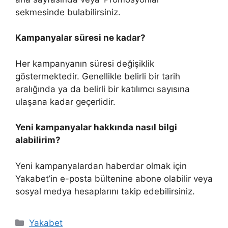
sekmesinde bulabilirsiniz.
Kampanyalar süresi ne kadar?
Her kampanyanın süresi değişiklik
göstermektedir. Genellikle belirli bir tarih
aralığında ya da belirli bir katılımcı sayısına
ulaşana kadar geçerlidir.
Yeni kampanyalar hakkında nasıl bilgi
alabilirim?
Yeni kampanyalardan haberdar olmak için
Yakabet’in e-posta bültenine abone olabilir veya
sosyal medya hesaplarını takip edebilirsiniz.
Kategoriler
Yakabet