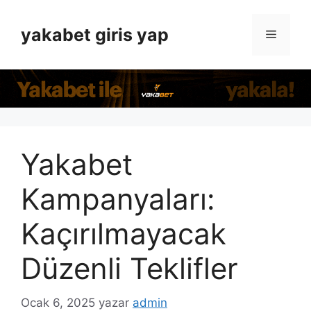
İçeriğe
atla
yakabet giris yap
Menü
Yakabet
Kampanyaları:
Kaçırılmayacak
Düzenli Teklifler
Ocak 6, 2025
yazar
admin