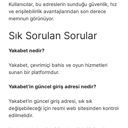
Kullanıcılar, bu adreslerin sunduğu güvenlik, hız
ve erişilebilirlik avantajlarından son derece
memnun görünüyor.
Sık Sorulan Sorular
Yakabet nedir?
Yakabet, çevrimiçi bahis ve oyun hizmetleri
sunan bir platformdur.
Yakabet’in güncel giriş adresi nedir?
Yakabet’in güncel giriş adresi, sık sık
değişebileceği için resmi web sitesinden kontrol
edilmelidir.