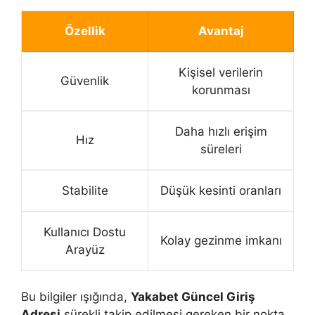
Özellik
Avantaj
Kişisel verilerin
Güvenlik
korunması
Daha hızlı erişim
Hız
süreleri
Stabilite
Düşük kesinti oranları
Kullanıcı Dostu
Kolay gezinme imkanı
Arayüz
Bu bilgiler ışığında,
Yakabet Güncel Giriş
Adresi
sürekli takip edilmesi gereken bir nokta