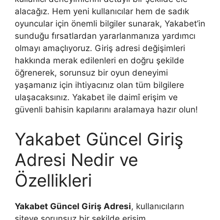
alacağız. Hem yeni kullanıcılar hem de sadık
oyuncular için önemli bilgiler sunarak, Yakabet’in
sunduğu fırsatlardan yararlanmanıza yardımcı
olmayı amaçlıyoruz. Giriş adresi değişimleri
hakkında merak edilenleri en doğru şekilde
öğrenerek, sorunsuz bir oyun deneyimi
yaşamanız için ihtiyacınız olan tüm bilgilere
ulaşacaksınız. Yakabet ile daimî erişim ve
güvenli bahisin kapılarını aralamaya hazır olun!
Yakabet Güncel Giriş
Adresi Nedir ve
Özellikleri
Yakabet Güncel Giriş Adresi
, kullanıcıların
siteye sorunsuz bir şekilde erişim