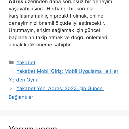
Adres
üzerinden daha sorunsuz bir deneyim
yaşayabilirsiniz. Herhangi bir sorunla
karşılaşmamak için proaktif olmak, online
deneyiminizi önemli ölçüde iyileştirecektir.
Unutmayın, erişim sağlamak için güncel
bağlantıları takip etmek ve doğru önlemleri
almak kritik öneme sahiptir.
Kategoriler
Yakabet
Yakabet Mobil Giriş: Mobil Uygulama ile Her
Yerden Oyna
Yakabet Yeni Adres: 2023 İçin Güncel
Bağlantılar