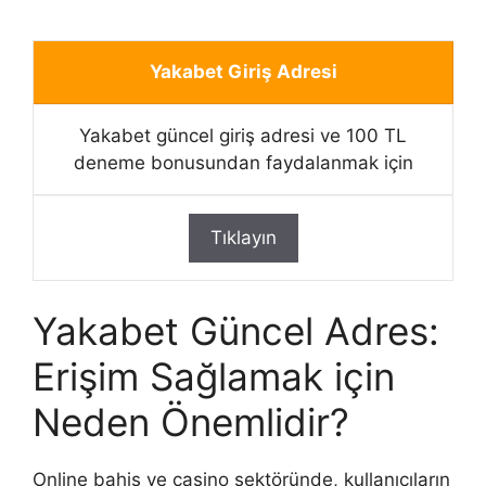
Yakabet Giriş Adresi
Yakabet güncel giriş adresi ve 100 TL
deneme bonusundan faydalanmak için
Tıklayın
Yakabet Güncel Adres:
Erişim Sağlamak için
Neden Önemlidir?
Online bahis ve casino sektöründe, kullanıcıların