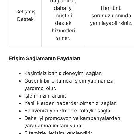
bağlantılar,
daha iyi
Her türlü
Gelişmiş
müşteri
sorunuzu anında
Destek
destek
yanıtlayabilirsiniz.
hizmetleri
sunar.
Erişim Sağlamanın Faydaları
Kesintisiz bahis deneyimi sağlar.
Güvenli bir ortamda işlem yapmanıza
yardımcı olur.
İşlem hızını artırır.
Yeniliklerden haberdar olmanızı sağlar.
Bakiyenizi yönetmede kolaylık sağlar.
Daha iyi promosyon ve kampanyalardan
yararlanma imkanı sunar.
Sitemizle iletişimi güçlendirir.