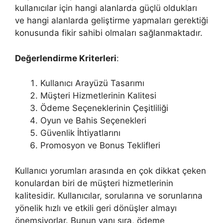
kullanıcılar için hangi alanlarda güçlü oldukları
ve hangi alanlarda geliştirme yapmaları gerektiği
konusunda fikir sahibi olmaları sağlanmaktadır.
Değerlendirme Kriterleri
:
Kullanıcı Arayüzü Tasarımı
Müşteri Hizmetlerinin Kalitesi
Ödeme Seçeneklerinin Çeşitliliği
Oyun ve Bahis Seçenekleri
Güvenlik İhtiyatlarını
Promosyon ve Bonus Teklifleri
Kullanıcı yorumları arasında en çok dikkat çeken
konulardan biri de müşteri hizmetlerinin
kalitesidir. Kullanıcılar, sorularına ve sorunlarına
yönelik hızlı ve etkili geri dönüşler almayı
önemsiyorlar. Bunun yanı sıra, ödeme