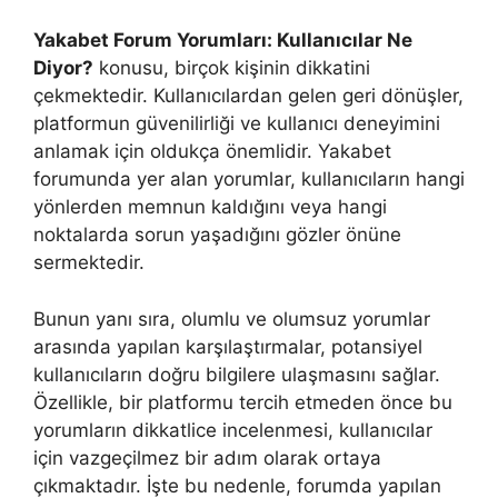
Yakabet Forum Yorumları: Kullanıcılar Ne
Diyor?
konusu, birçok kişinin dikkatini
çekmektedir. Kullanıcılardan gelen geri dönüşler,
platformun güvenilirliği ve kullanıcı deneyimini
anlamak için oldukça önemlidir. Yakabet
forumunda yer alan yorumlar, kullanıcıların hangi
yönlerden memnun kaldığını veya hangi
noktalarda sorun yaşadığını gözler önüne
sermektedir.
Bunun yanı sıra, olumlu ve olumsuz yorumlar
arasında yapılan karşılaştırmalar, potansiyel
kullanıcıların doğru bilgilere ulaşmasını sağlar.
Özellikle, bir platformu tercih etmeden önce bu
yorumların dikkatlice incelenmesi, kullanıcılar
için vazgeçilmez bir adım olarak ortaya
çıkmaktadır. İşte bu nedenle, forumda yapılan