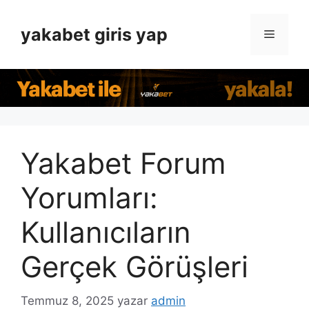
İçeriğe
atla
yakabet giris yap
Menü
Yakabet Forum
Yorumları:
Kullanıcıların
Gerçek Görüşleri
Temmuz 8, 2025
yazar
admin