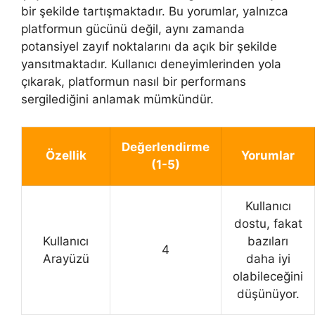
bir şekilde tartışmaktadır. Bu yorumlar, yalnızca
platformun gücünü değil, aynı zamanda
potansiyel zayıf noktalarını da açık bir şekilde
yansıtmaktadır. Kullanıcı deneyimlerinden yola
çıkarak, platformun nasıl bir performans
sergilediğini anlamak mümkündür.
Değerlendirme
Özellik
Yorumlar
(1-5)
Kullanıcı
dostu, fakat
Kullanıcı
bazıları
4
Arayüzü
daha iyi
olabileceğini
düşünüyor.