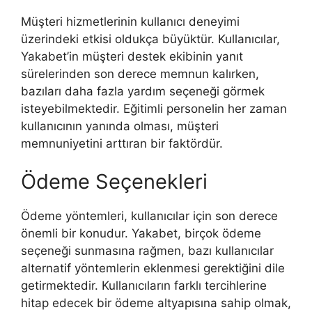
Müşteri hizmetlerinin kullanıcı deneyimi
üzerindeki etkisi oldukça büyüktür. Kullanıcılar,
Yakabet’in müşteri destek ekibinin yanıt
sürelerinden son derece memnun kalırken,
bazıları daha fazla yardım seçeneği görmek
isteyebilmektedir. Eğitimli personelin her zaman
kullanıcının yanında olması, müşteri
memnuniyetini arttıran bir faktördür.
Ödeme Seçenekleri
Ödeme yöntemleri, kullanıcılar için son derece
önemli bir konudur. Yakabet, birçok ödeme
seçeneği sunmasına rağmen, bazı kullanıcılar
alternatif yöntemlerin eklenmesi gerektiğini dile
getirmektedir. Kullanıcıların farklı tercihlerine
hitap edecek bir ödeme altyapısına sahip olmak,