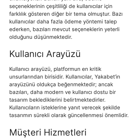
seçeneklerinin çeşitliliği de kullanıcılar için
farklılık gösteren diğer bir tema olmuştur. Bazı
kullanıcılar daha fazla ödeme yöntemi talep
ederken, bazıları mevcut seçeneklerin yeterli
olduğunu düşünmektedir.
Kullanıcı Arayüzü
Kullanıcı arayüzü, platformun en kritik
unsurlarından birisidir. Kullanıcılar, Yakabet’in
arayüzünü oldukça beğenmektedir; ancak
bazıları, daha modern ve kullanıcı dostu bir
tasarım beklediklerini belirtmektedirler.
Kullanıcıların isteklerine yanıt verecek şekilde
tasarımın sürekli olarak güncellenmesi önemlidir.
Müşteri Hizmetleri