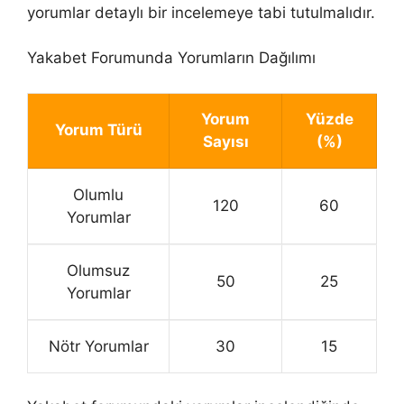
yorumlar detaylı bir incelemeye tabi tutulmalıdır.
Yakabet Forumunda Yorumların Dağılımı
Yorum
Yüzde
Yorum Türü
Sayısı
(%)
Olumlu
120
60
Yorumlar
Olumsuz
50
25
Yorumlar
Nötr Yorumlar
30
15