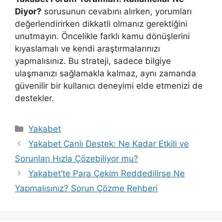
Diyor?
sorusunun cevabını alırken, yorumları
değerlendirirken dikkatli olmanız gerektiğini
unutmayın. Öncelikle farklı kamu dönüşlerini
kıyaslamalı ve kendi araştırmalarınızı
yapmalısınız. Bu strateji, sadece bilgiye
ulaşmanızı sağlamakla kalmaz, aynı zamanda
güvenilir bir kullanıcı deneyimi elde etmenizi de
destekler.
Kategoriler
Yakabet
Yakabet Canlı Destek: Ne Kadar Etkili ve
Sorunları Hızla Çözebiliyor mu?
Yakabet’te Para Çekim Reddedilirse Ne
Yapmalısınız? Sorun Çözme Rehberi