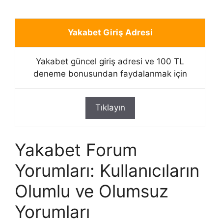
Yakabet Giriş Adresi
Yakabet güncel giriş adresi ve 100 TL
deneme bonusundan faydalanmak için
Tıklayın
Yakabet Forum
Yorumları: Kullanıcıların
Olumlu ve Olumsuz
Yorumları