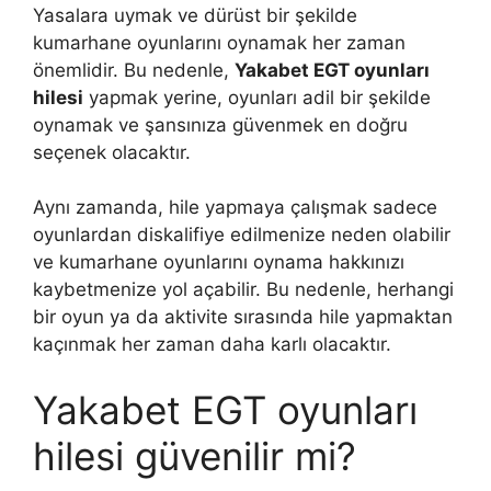
Yasalara uymak ve dürüst bir şekilde
kumarhane oyunlarını oynamak her zaman
önemlidir. Bu nedenle,
Yakabet EGT oyunları
hilesi
yapmak yerine, oyunları adil bir şekilde
oynamak ve şansınıza güvenmek en doğru
seçenek olacaktır.
Aynı zamanda, hile yapmaya çalışmak sadece
oyunlardan diskalifiye edilmenize neden olabilir
ve kumarhane oyunlarını oynama hakkınızı
kaybetmenize yol açabilir. Bu nedenle, herhangi
bir oyun ya da aktivite sırasında hile yapmaktan
kaçınmak her zaman daha karlı olacaktır.
Yakabet EGT oyunları
hilesi güvenilir mi?