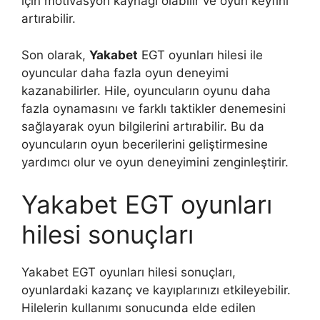
için motivasyon kaynağı olabilir ve oyun keyfini
artırabilir.
Son olarak,
Yakabet
EGT oyunları hilesi ile
oyuncular daha fazla oyun deneyimi
kazanabilirler. Hile, oyuncuların oyunu daha
fazla oynamasını ve farklı taktikler denemesini
sağlayarak oyun bilgilerini artırabilir. Bu da
oyuncuların oyun becerilerini geliştirmesine
yardımcı olur ve oyun deneyimini zenginleştirir.
Yakabet EGT oyunları
hilesi sonuçları
Yakabet EGT oyunları hilesi sonuçları,
oyunlardaki kazanç ve kayıplarınızı etkileyebilir.
Hilelerin kullanımı sonucunda elde edilen