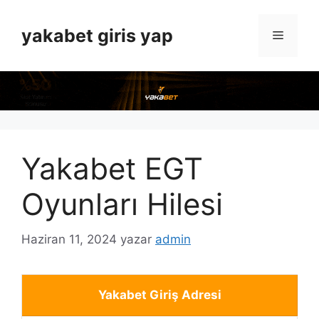
İçeriğe
atla
yakabet giris yap
Menü
Yakabet EGT
Oyunları Hilesi
Haziran 11, 2024
yazar
admin
Yakabet Giriş Adresi