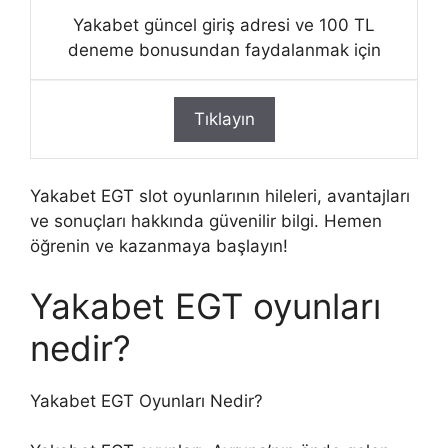
Yakabet güncel giriş adresi ve 100 TL
deneme bonusundan faydalanmak için
Tıklayın
Yakabet EGT slot oyunlarının hileleri, avantajları
ve sonuçları hakkında güvenilir bilgi. Hemen
öğrenin ve kazanmaya başlayın!
Yakabet EGT oyunları
nedir?
Yakabet EGT Oyunları Nedir?