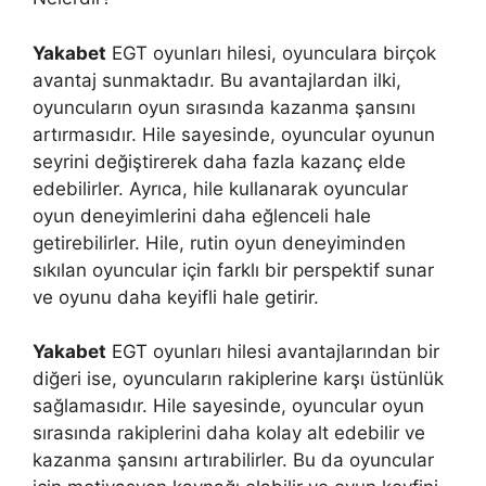
Yakabet
EGT oyunları hilesi, oyunculara birçok
avantaj sunmaktadır. Bu avantajlardan ilki,
oyuncuların oyun sırasında kazanma şansını
artırmasıdır. Hile sayesinde, oyuncular oyunun
seyrini değiştirerek daha fazla kazanç elde
edebilirler. Ayrıca, hile kullanarak oyuncular
oyun deneyimlerini daha eğlenceli hale
getirebilirler. Hile, rutin oyun deneyiminden
sıkılan oyuncular için farklı bir perspektif sunar
ve oyunu daha keyifli hale getirir.
Yakabet
EGT oyunları hilesi avantajlarından bir
diğeri ise, oyuncuların rakiplerine karşı üstünlük
sağlamasıdır. Hile sayesinde, oyuncular oyun
sırasında rakiplerini daha kolay alt edebilir ve
kazanma şansını artırabilirler. Bu da oyuncular