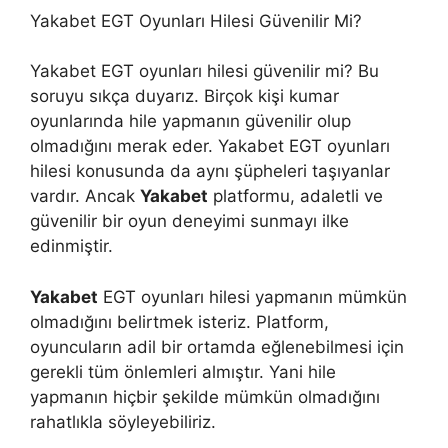
Yakabet EGT Oyunları Hilesi Güvenilir Mi?
Yakabet EGT oyunları hilesi güvenilir mi? Bu
soruyu sıkça duyarız. Birçok kişi kumar
oyunlarında hile yapmanın güvenilir olup
olmadığını merak eder. Yakabet EGT oyunları
hilesi konusunda da aynı şüpheleri taşıyanlar
vardır. Ancak
Yakabet
platformu, adaletli ve
güvenilir bir oyun deneyimi sunmayı ilke
edinmiştir.
Yakabet
EGT oyunları hilesi yapmanın mümkün
olmadığını belirtmek isteriz. Platform,
oyuncuların adil bir ortamda eğlenebilmesi için
gerekli tüm önlemleri almıştır. Yani hile
yapmanın hiçbir şekilde mümkün olmadığını
rahatlıkla söyleyebiliriz.