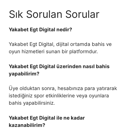
Sık Sorulan Sorular
Yakabet Egt Digital nedir?
Yakabet Egt Digital, dijital ortamda bahis ve
oyun hizmetleri sunan bir platformdur.
Yakabet Egt Digital üzerinden nasıl bahis
yapabilirim?
Üye olduktan sonra, hesabınıza para yatırarak
istediğiniz spor etkinliklerine veya oyunlara
bahis yapabilirsiniz.
Yakabet Egt Digital ile ne kadar
kazanabilirim?