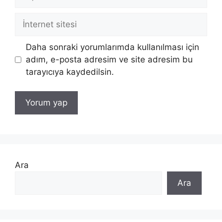
posta
İnternet
sitesi
Daha sonraki yorumlarımda kullanılması için
adım, e-posta adresim ve site adresim bu
tarayıcıya kaydedilsin.
Ara
Ara