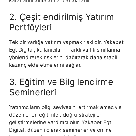
kararlarını almalarına olanak tanır.
2. Çeşitlendirilmiş Yatırım
Portföyleri
Tek bir varlığa yatırım yapmak risklidir. Yakabet
Egt Digital, kullanıcılarını farklı varlık sınıflarına
yönlendirerek risklerini dağıtarak daha stabil
kazanç elde etmelerini sağlar.
3. Eğitim ve Bilgilendirme
Seminerleri
Yatırımcıların bilgi seviyesini artırmak amacıyla
düzenlenen eğitimler, doğru stratejiler
geliştirmelerine yardımcı olur. Yakabet Egt
Digital, düzenli olarak seminerler ve online