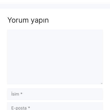
Yorum yapın
Yorum
İsim
E-