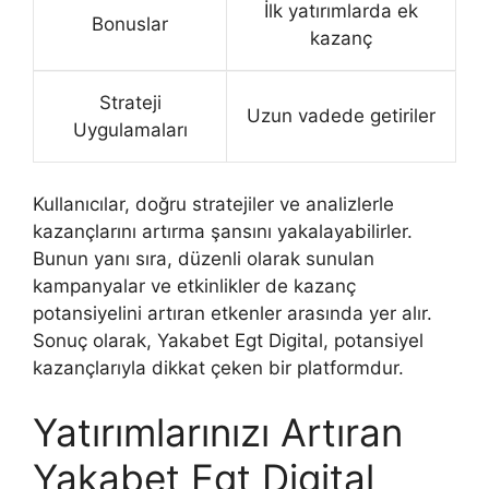
İlk yatırımlarda ek
Bonuslar
kazanç
Strateji
Uzun vadede getiriler
Uygulamaları
Kullanıcılar, doğru stratejiler ve analizlerle
kazançlarını artırma şansını yakalayabilirler.
Bunun yanı sıra, düzenli olarak sunulan
kampanyalar ve etkinlikler de kazanç
potansiyelini artıran etkenler arasında yer alır.
Sonuç olarak, Yakabet Egt Digital, potansiyel
kazançlarıyla dikkat çeken bir platformdur.
Yatırımlarınızı Artıran
Yakabet Egt Digital