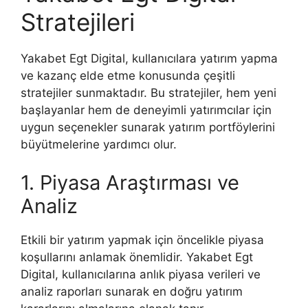
Stratejileri
Yakabet Egt Digital, kullanıcılara yatırım yapma
ve kazanç elde etme konusunda çeşitli
stratejiler sunmaktadır. Bu stratejiler, hem yeni
başlayanlar hem de deneyimli yatırımcılar için
uygun seçenekler sunarak yatırım portföylerini
büyütmelerine yardımcı olur.
1. Piyasa Araştırması ve
Analiz
Etkili bir yatırım yapmak için öncelikle piyasa
koşullarını anlamak önemlidir. Yakabet Egt
Digital, kullanıcılarına anlık piyasa verileri ve
analiz raporları sunarak en doğru yatırım