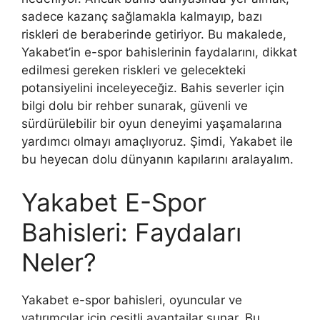
sadece kazanç sağlamakla kalmayıp, bazı
riskleri de beraberinde getiriyor. Bu makalede,
Yakabet’in e-spor bahislerinin faydalarını, dikkat
edilmesi gereken riskleri ve gelecekteki
potansiyelini inceleyeceğiz. Bahis severler için
bilgi dolu bir rehber sunarak, güvenli ve
sürdürülebilir bir oyun deneyimi yaşamalarına
yardımcı olmayı amaçlıyoruz. Şimdi, Yakabet ile
bu heyecan dolu dünyanın kapılarını aralayalım.
Yakabet E-Spor
Bahisleri: Faydaları
Neler?
Yakabet e-spor bahisleri, oyuncular ve
yatırımcılar için çeşitli avantajlar sunar. Bu