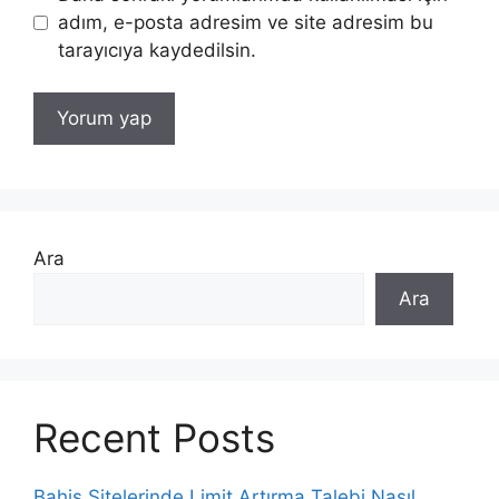
adım, e-posta adresim ve site adresim bu
tarayıcıya kaydedilsin.
Ara
Ara
Recent Posts
Bahis Sitelerinde Limit Artırma Talebi Nasıl