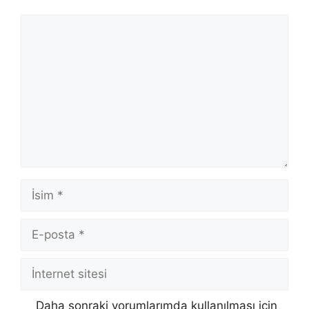
Yorum
İsim
E-
posta
İnternet
sitesi
Daha sonraki yorumlarımda kullanılması için