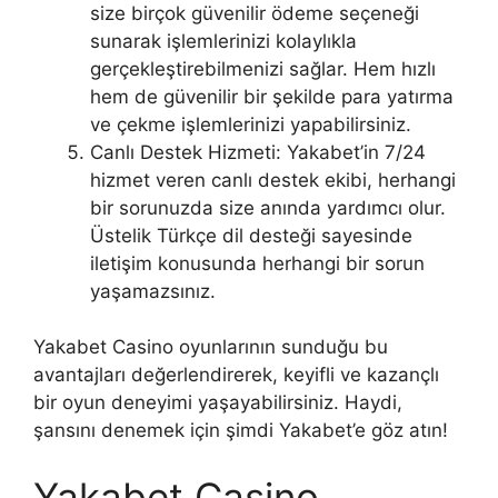
size birçok güvenilir ödeme seçeneği
sunarak işlemlerinizi kolaylıkla
gerçekleştirebilmenizi sağlar. Hem hızlı
hem de güvenilir bir şekilde para yatırma
ve çekme işlemlerinizi yapabilirsiniz.
Canlı Destek Hizmeti: Yakabet’in 7/24
hizmet veren canlı destek ekibi, herhangi
bir sorunuzda size anında yardımcı olur.
Üstelik Türkçe dil desteği sayesinde
iletişim konusunda herhangi bir sorun
yaşamazsınız.
Yakabet Casino oyunlarının sunduğu bu
avantajları değerlendirerek, keyifli ve kazançlı
bir oyun deneyimi yaşayabilirsiniz. Haydi,
şansını denemek için şimdi Yakabet’e göz atın!
Yakabet Casino