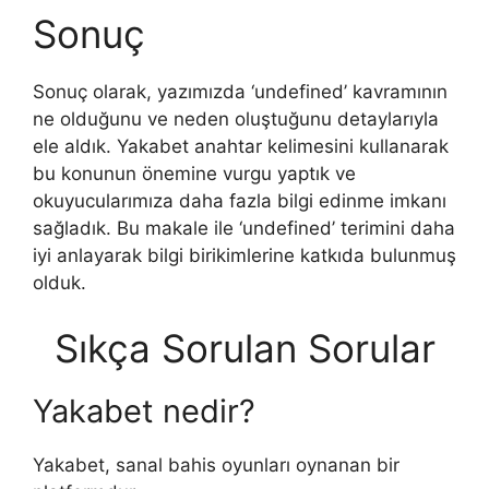
Sonuç
Sonuç olarak, yazımızda ‘undefined’ kavramının
ne olduğunu ve neden oluştuğunu detaylarıyla
ele aldık. Yakabet anahtar kelimesini kullanarak
bu konunun önemine vurgu yaptık ve
okuyucularımıza daha fazla bilgi edinme imkanı
sağladık. Bu makale ile ‘undefined’ terimini daha
iyi anlayarak bilgi birikimlerine katkıda bulunmuş
olduk.
Sıkça Sorulan Sorular
Yakabet nedir?
Yakabet, sanal bahis oyunları oynanan bir