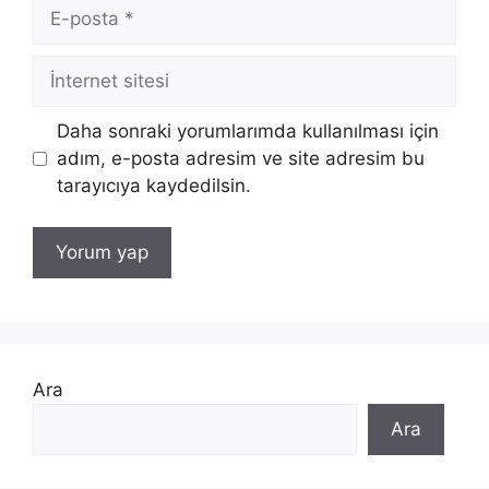
E-
posta
İnternet
sitesi
Daha sonraki yorumlarımda kullanılması için
adım, e-posta adresim ve site adresim bu
tarayıcıya kaydedilsin.
Ara
Ara