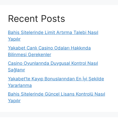
Recent Posts
Bahis Sitelerinde Limit Artırma Talebi Nasıl
Yapılır
Yakabet Canlı Casino Odaları Hakkında
Bilinmesi Gerekenler
Casino Oyunlarında Duygusal Kontrol Nasıl
Sağlanır
Yakabet’te Kayıp Bonuslarından En İyi Şekilde
Yararlanma
Bahis Sitelerinde Güncel Lisans Kontrolü Nasıl
Yapılır