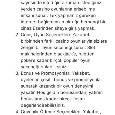
sayesinde istediğiniz zaman istediğiniz
yerden casino oyunlarına erişebilme
imkanı sunar. Tek yapmanız gereken
internet bağlantınızın olduğu herhangi bir
cihaz üzerinden siteye giriş yapmak.
Geniş Oyun Seçenekleri: Yakabet,
birbirinden farklı casino oyunlarıyla sizlere
zengin bir oyun seçeneği sunar. Slot
makinelerinden blackjack’e, ruletten
poker’e kadar birçok popüler oyun
seçeneği bulabilirsiniz.
Bonus ve Promosyonlar: Yakabet,
üyelerine çeşitli bonus ve promosyonlar
sunarak kazançlı bir oyun deneyimi
yaşatır. Hoş geldin bonusundan, yatırım
bonuslarına kadar birçok fırsatı
değerlendirebilirsiniz.
Güvenilir Ödeme Seçenekleri: Yakabet,