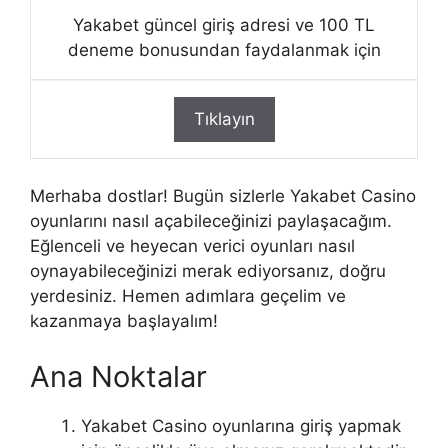
Yakabet güncel giriş adresi ve 100 TL
deneme bonusundan faydalanmak için
Tıklayın
Merhaba dostlar! Bugün sizlerle Yakabet Casino
oyunlarını nasıl açabileceğinizi paylaşacağım.
Eğlenceli ve heyecan verici oyunları nasıl
oynayabileceğinizi merak ediyorsanız, doğru
yerdesiniz. Hemen adımlara geçelim ve
kazanmaya başlayalım!
Ana Noktalar
Yakabet Casino oyunlarına giriş yapmak