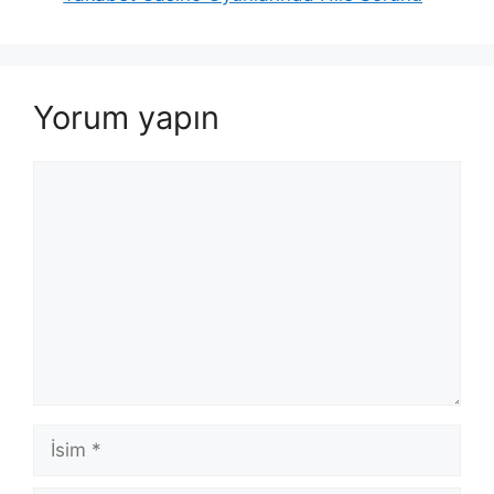
Yorum yapın
Yorum
İsim