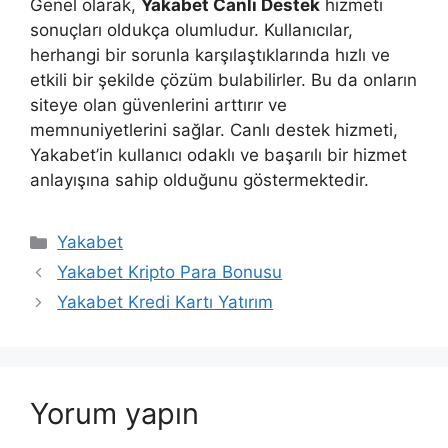
Genel olarak,
Yakabet Canlı Destek
hizmeti
sonuçları oldukça olumludur. Kullanıcılar,
herhangi bir sorunla karşılaştıklarında hızlı ve
etkili bir şekilde çözüm bulabilirler. Bu da onların
siteye olan güvenlerini arttırır ve
memnuniyetlerini sağlar. Canlı destek hizmeti,
Yakabet’in kullanıcı odaklı ve başarılı bir hizmet
anlayışına sahip olduğunu göstermektedir.
Kategoriler
Yakabet
Yakabet Kripto Para Bonusu
Yakabet Kredi Kartı Yatırım
Yorum yapın