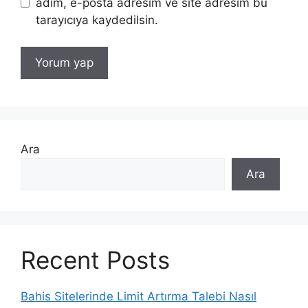
adım, e-posta adresim ve site adresim bu
tarayıcıya kaydedilsin.
Ara
Ara
Recent Posts
Bahis Sitelerinde Limit Artırma Talebi Nasıl