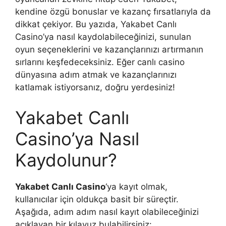
kendine özgü bonuslar ve kazanç fırsatlarıyla da
dikkat çekiyor. Bu yazıda, Yakabet Canlı
Casino’ya nasıl kaydolabileceğinizi, sunulan
oyun seçeneklerini ve kazançlarınızı artırmanın
sırlarını keşfedeceksiniz. Eğer canlı casino
dünyasına adım atmak ve kazançlarınızı
katlamak istiyorsanız, doğru yerdesiniz!
Yakabet Canlı
Casino’ya Nasıl
Kaydolunur?
Yakabet Canlı Casino
‘ya kayıt olmak,
kullanıcılar için oldukça basit bir süreçtir.
Aşağıda, adım adım nasıl kayıt olabileceğinizi
açıklayan bir kılavuz bulabilirsiniz: