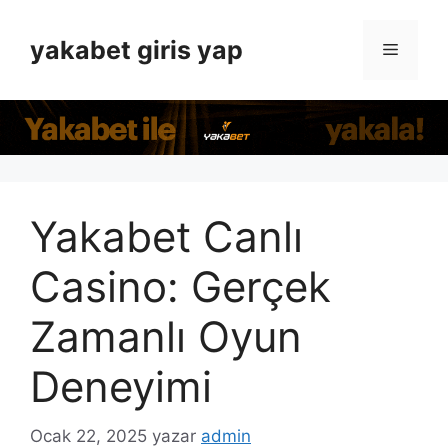
İçeriğe
atla
yakabet giris yap
Menü
Yakabet Canlı
Casino: Gerçek
Zamanlı Oyun
Deneyimi
Ocak 22, 2025
yazar
admin