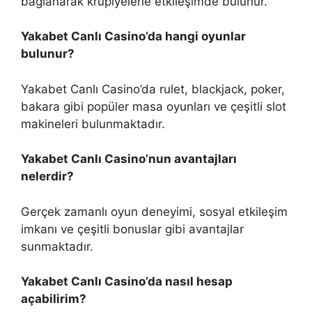
bağlanarak krupiyelerle etkileşimde bulunur.
Yakabet Canlı Casino’da hangi oyunlar
bulunur?
Yakabet Canlı Casino’da rulet, blackjack, poker,
bakara gibi popüler masa oyunları ve çeşitli slot
makineleri bulunmaktadır.
Yakabet Canlı Casino’nun avantajları
nelerdir?
Gerçek zamanlı oyun deneyimi, sosyal etkileşim
imkanı ve çeşitli bonuslar gibi avantajlar
sunmaktadır.
Yakabet Canlı Casino’da nasıl hesap
açabilirim?