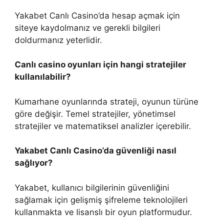
Yakabet Canlı Casino’da hesap açmak için
siteye kaydolmanız ve gerekli bilgileri
doldurmanız yeterlidir.
Canlı casino oyunları için hangi stratejiler
kullanılabilir?
Kumarhane oyunlarında strateji, oyunun türüne
göre değişir. Temel stratejiler, yönetimsel
stratejiler ve matematiksel analizler içerebilir.
Yakabet Canlı Casino’da güvenliği nasıl
sağlıyor?
Yakabet, kullanıcı bilgilerinin güvenliğini
sağlamak için gelişmiş şifreleme teknolojileri
kullanmakta ve lisanslı bir oyun platformudur.