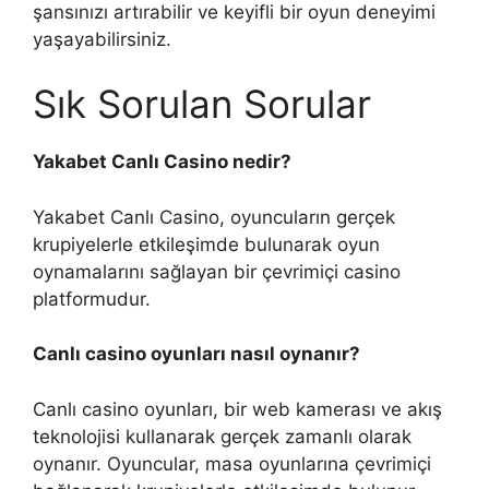
şansınızı artırabilir ve keyifli bir oyun deneyimi
yaşayabilirsiniz.
Sık Sorulan Sorular
Yakabet Canlı Casino nedir?
Yakabet Canlı Casino, oyuncuların gerçek
krupiyelerle etkileşimde bulunarak oyun
oynamalarını sağlayan bir çevrimiçi casino
platformudur.
Canlı casino oyunları nasıl oynanır?
Canlı casino oyunları, bir web kamerası ve akış
teknolojisi kullanarak gerçek zamanlı olarak
oynanır. Oyuncular, masa oyunlarına çevrimiçi