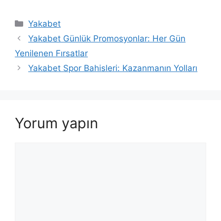
Kategoriler
Yakabet
Yakabet Günlük Promosyonlar: Her Gün
Yenilenen Fırsatlar
Yakabet Spor Bahisleri: Kazanmanın Yolları
Yorum yapın
Yorum