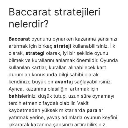
Baccarat stratejileri
nelerdir?
Baccarat
oyununu oynarken kazanma şansınızı
artırmak için birkaç
strateji
kullanabilirsiniz. İlk
olarak,
strategi
olarak, iyi bir şekilde oyunu
bilmek ve kurallarını anlamak önemlidir. Oyunda
kullanılan kartlar, kurallar, alınabilecek kart
durumları konusunda bilgi sahibi olarak
kendinize büyük bir
avantaj
sağlayabilirsiniz.
Ayrıca, kazanma olasılığını artırmak için
bahis
lerinizi düşük tutup, uzun süre oynamayı
tercih etmeniz faydalı olabilir. Vakit
kaybetmeden yüksek miktarlarda
para
lar
yatırmak yerine, yavaş adımlarla oyunun keyfini
çıkararak kazanma şansınızı artırabilirsiniz.