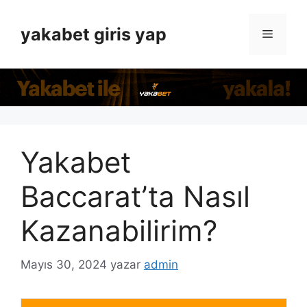
İçeriğe
atla
yakabet giris yap
Menü
Yakabet
Baccarat’ta Nasıl
Kazanabilirim?
Mayıs 30, 2024
yazar
admin