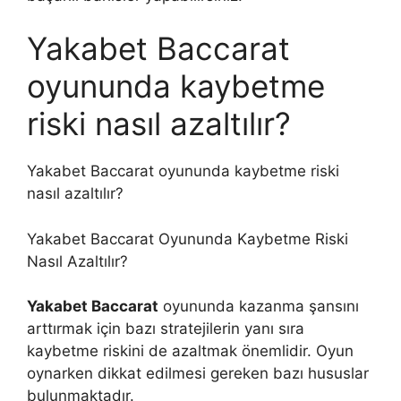
Yakabet Baccarat
oyununda kaybetme
riski nasıl azaltılır?
Yakabet Baccarat oyununda kaybetme riski
nasıl azaltılır?
Yakabet Baccarat Oyununda Kaybetme Riski
Nasıl Azaltılır?
Yakabet Baccarat
oyununda kazanma şansını
arttırmak için bazı stratejilerin yanı sıra
kaybetme riskini de azaltmak önemlidir. Oyun
oynarken dikkat edilmesi gereken bazı hususlar
bulunmaktadır.