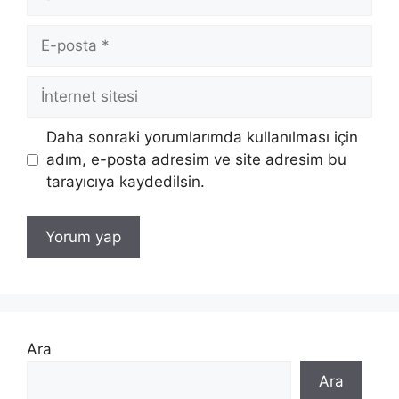
E-
posta
İnternet
sitesi
Daha sonraki yorumlarımda kullanılması için
adım, e-posta adresim ve site adresim bu
tarayıcıya kaydedilsin.
Ara
Ara