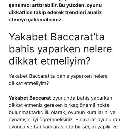
şansınızı arttırabilir. Bu yüzden, oyunu
dikkatlice takip ederek trendleri analiz
etmeye çalışmalısınız.
Yakabet Baccarat’ta
bahis yaparken nelere
dikkat etmeliyim?
Yakabet Baccarat’ta bahis yaparken nelere
dikkat etmeliyim?
Yakabet Baccarat
oyununda bahis yaparken
dikkat etmeniz gereken birkaç önemli nokta
bulunmaktadır. İlk olarak, oyunun kurallarını ve
oynanışını iyi öğrenmelisiniz. Baccarat oyununda
oyuncu ve bankacı arasında bir seçim yapılır ve