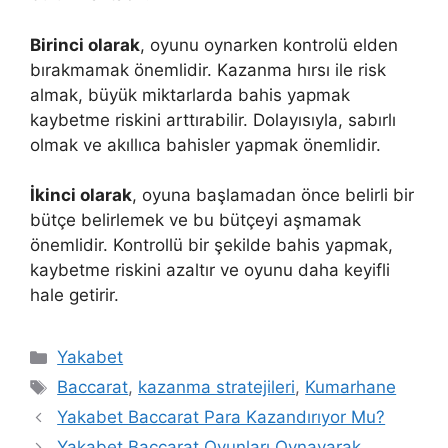
Birinci olarak
, oyunu oynarken kontrolü elden
bırakmamak önemlidir. Kazanma hırsı ile risk
almak, büyük miktarlarda bahis yapmak
kaybetme riskini arttırabilir. Dolayısıyla, sabırlı
olmak ve akıllıca bahisler yapmak önemlidir.
İkinci olarak
, oyuna başlamadan önce belirli bir
bütçe belirlemek ve bu bütçeyi aşmamak
önemlidir. Kontrollü bir şekilde bahis yapmak,
kaybetme riskini azaltır ve oyunu daha keyifli
hale getirir.
Kategoriler
Yakabet
Etiketler
Baccarat
,
kazanma stratejileri
,
Kumarhane
Yakabet Baccarat Para Kazandırıyor Mu?
Yakabet Baccarat Oyunları Oynayarak