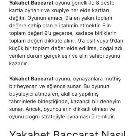
Yakabet Baccarat
oyunu genellikle 8 deste
kartla oynanır ve krupiye her elde kartları
dağıtır. Oyunun amacı, 9’a en yakın toplam
değere sahip olan eli tahmin etmektir. Elin
toplam değeri 9’u geçerse, sadece birliklerin
toplam değeri dikkate alınır. 9’a eşit veya 9’dan
küçük bir toplam değer elde edilirse, doğal adı
verilen durum gerçekleşir ve elin sahibi oyunu
kazanır.
Yakabet Baccarat
oyunu, oynayanlara müthiş
bir heyecan ve eğlence sunar. Bu oyunun
büyüleyici atmosferi, akıllıca yapılmış
tahminlerle birleştiğinde, kazançlı bir deneyim
sunar. Ancak, oyuncuların dikkatli olması ve
oyunu doğru stratejiyle oynaması önemlidir.
Yakabet Baccarat Nasıl