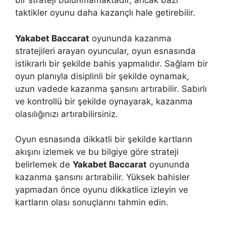
bir strateji bulunmamaktadır, ancak bazı
taktikler oyunu daha kazançlı hale getirebilir.
Yakabet Baccarat
oyununda kazanma
stratejileri arayan oyuncular, oyun esnasında
istikrarlı bir şekilde bahis yapmalıdır. Sağlam bir
oyun planıyla disiplinli bir şekilde oynamak,
uzun vadede kazanma şansını artırabilir. Sabırlı
ve kontrollü bir şekilde oynayarak, kazanma
olasılığınızı artırabilirsiniz.
Oyun esnasında dikkatli bir şekilde kartların
akışını izlemek ve bu bilgiye göre strateji
belirlemek de
Yakabet Baccarat
oyununda
kazanma şansını artırabilir. Yüksek bahisler
yapmadan önce oyunu dikkatlice izleyin ve
kartların olası sonuçlarını tahmin edin.