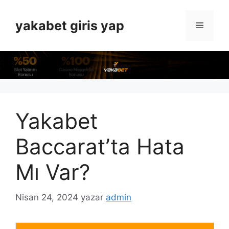
İçeriğe
atla
yakabet giris yap
Menü
Yakabet
Baccarat’ta Hata
Mı Var?
Nisan 24, 2024
yazar
admin