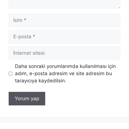
İsim
E-
posta
İnternet
sitesi
Daha sonraki yorumlarımda kullanılması için
adım, e-posta adresim ve site adresim bu
tarayıcıya kaydedilsin.