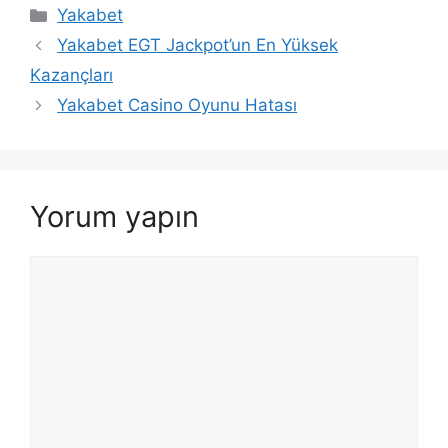
Kategoriler
Yakabet
Yakabet EGT Jackpot’un En Yüksek
Kazançları
Yakabet Casino Oyunu Hatası
Yorum yapın
Yorum