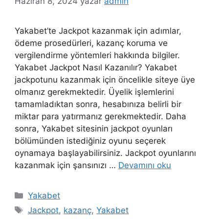
Haziran 8, 2024
yazar
admin
Yakabet’te Jackpot kazanmak için adımlar,
ödeme prosedürleri, kazanç koruma ve
vergilendirme yöntemleri hakkında bilgiler.
Yakabet Jackpot Nasıl Kazanılır? Yakabet
jackpotunu kazanmak için öncelikle siteye üye
olmanız gerekmektedir. Üyelik işlemlerini
tamamladıktan sonra, hesabınıza belirli bir
miktar para yatırmanız gerekmektedir. Daha
sonra, Yakabet sitesinin jackpot oyunları
bölümünden istediğiniz oyunu seçerek
oynamaya başlayabilirsiniz. Jackpot oyunlarını
kazanmak için şansınızı …
Devamını oku
Kategoriler
Yakabet
Etiketler
Jackpot
,
kazanç
,
Yakabet