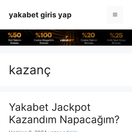
İçeriğe
atla
yakabet giris yap
Menü
kazanç
Yakabet Jackpot
Kazandım Napacağım?