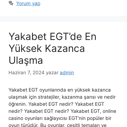
Yorum yap
Yakabet EGT’de En
Yüksek Kazanca
Ulaşma
Haziran 7, 2024
yazar
admin
Yakabet EGT oyunlarında en yüksek kazanca
ulaşmak için stratejiler, kazanma şansı ve nedir
öğrenin. Yakabet EGT nedir? Yakabet EGT
nedir? Yakabet EGT nedir? Yakabet EGT, online
casino oyunları sağlayıcısı EGT’nin popüler bir
oyun türüdür. Bu oyunlar, çeşitli temaları ve