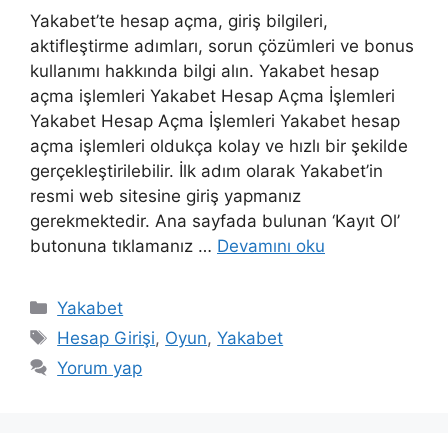
Yakabet’te hesap açma, giriş bilgileri,
aktifleştirme adımları, sorun çözümleri ve bonus
kullanımı hakkında bilgi alın. Yakabet hesap
açma işlemleri Yakabet Hesap Açma İşlemleri
Yakabet Hesap Açma İşlemleri Yakabet hesap
açma işlemleri oldukça kolay ve hızlı bir şekilde
gerçekleştirilebilir. İlk adım olarak Yakabet’in
resmi web sitesine giriş yapmanız
gerekmektedir. Ana sayfada bulunan ‘Kayıt Ol’
butonuna tıklamanız …
Devamını oku
Kategoriler
Yakabet
Etiketler
Hesap Girişi
,
Oyun
,
Yakabet
Yorum yap