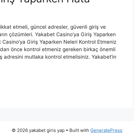
kkat etmeli, güncel adresler, güvenli giriş ve
aların çözümleri. Yakabet Casino’ya Giriş Yaparken
 Casino’ya Giriş Yaparken Neleri Kontrol Etmeniz
dan önce kontrol etmeniz gereken birkaç önemli
ş adresini mutlaka kontrol etmelisiniz. Yakabet’in
© 2026 yakabet giris yap
• Built with
GeneratePress