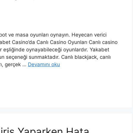
kpot ve masa oyunları oynayın. Heyecan verici
abet Casino’da Canlı Casino Oyunları Canlı casino
er eşliğinde oynayabileceği oyunlardır. Yakabet
un seçeneği sunmaktadır. Canlı blackjack, canlı
arı, gerçek …
Devamını oku
iriş Yaparken Hata