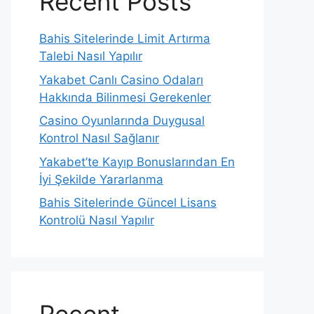
Recent Posts
Bahis Sitelerinde Limit Artırma
Talebi Nasıl Yapılır
Yakabet Canlı Casino Odaları
Hakkında Bilinmesi Gerekenler
Casino Oyunlarında Duygusal
Kontrol Nasıl Sağlanır
Yakabet’te Kayıp Bonuslarından En
İyi Şekilde Yararlanma
Bahis Sitelerinde Güncel Lisans
Kontrolü Nasıl Yapılır