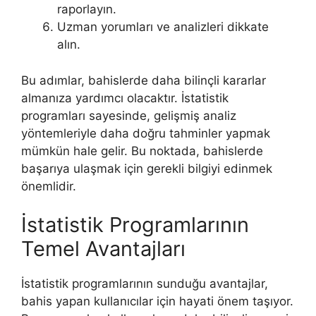
raporlayın.
Uzman yorumları ve analizleri dikkate
alın.
Bu adımlar, bahislerde daha bilinçli kararlar
almanıza yardımcı olacaktır. İstatistik
programları sayesinde, gelişmiş analiz
yöntemleriyle daha doğru tahminler yapmak
mümkün hale gelir. Bu noktada, bahislerde
başarıya ulaşmak için gerekli bilgiyi edinmek
önemlidir.
İstatistik Programlarının
Temel Avantajları
İstatistik programlarının sunduğu avantajlar,
bahis yapan kullanıcılar için hayati önem taşıyor.