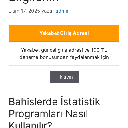
Ekim 17, 2025
yazar
admin
Yakabet Giriş Adresi
Yakabet güncel giriş adresi ve 100 TL
deneme bonusundan faydalanmak için
Tıklayın
Bahislerde İstatistik
Programları Nasıl
Kullanılır?