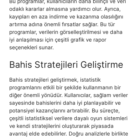
Bu programlar, kullanıcıların daha bilinçli ve veri
odaklı kararlar almasına yardımcı olur. Ayrıca,
kayıpları en aza indirme ve kazanma olasılığını
artırma adına önemli fırsatlar sağlar. Bu tür
programlar, verilerin görselleştirilmesi ve daha
iyi anlaşılması için çeşitli grafik ve rapor
seçenekleri sunar.
Bahis Stratejileri Geliştirme
Bahis stratejileri geliştirmek, istatistik
programlarını etkili bir şekilde kullanmanın bir
diğer önemli yönüdür. Kullanıcılar, sağlam veriler
sayesinde bahislerini daha iyi planlayabilir ve
potansiyel kazançlarını artırabilir. Bu süreçte,
çeşitli istatistiksel verilere dayalı oyun sistemleri
ve kendi stratejilerini oluşturarak piyasada
avantaj elde edebilirler. Doğru analizlerle birlikte