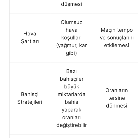
düşmesi
Olumsuz
hava
Maçın tempo
Hava
koşulları
ve sonuçlarını
Şartları
(yağmur, kar
etkilemesi
gibi)
Bazı
bahisçiler
büyük
Oranların
Bahisçi
miktarlarda
tersine
Stratejileri
bahis
dönmesi
yaparak
oranları
değiştirebilir