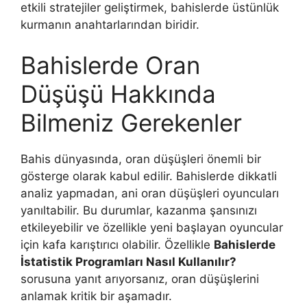
etkili stratejiler geliştirmek, bahislerde üstünlük
kurmanın anahtarlarından biridir.
Bahislerde Oran
Düşüşü Hakkında
Bilmeniz Gerekenler
Bahis dünyasında, oran düşüşleri önemli bir
gösterge olarak kabul edilir. Bahislerde dikkatli
analiz yapmadan, ani oran düşüşleri oyuncuları
yanıltabilir. Bu durumlar, kazanma şansınızı
etkileyebilir ve özellikle yeni başlayan oyuncular
için kafa karıştırıcı olabilir. Özellikle
Bahislerde
İstatistik Programları Nasıl Kullanılır?
sorusuna yanıt arıyorsanız, oran düşüşlerini
anlamak kritik bir aşamadır.