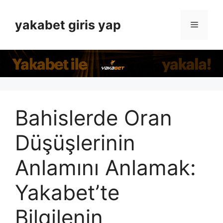
İçeriğe
atla
yakabet giris yap
Menü
Bahislerde Oran
Düşüşlerinin
Anlamını Anlamak:
Yakabet’te
Bilgilenin