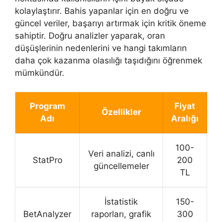
kolaylaştırır. Bahis yapanlar için en doğru ve
güncel veriler, başarıyı artırmak için kritik öneme
sahiptir. Doğru analizler yaparak, oran
düşüşlerinin nedenlerini ve hangi takımların
daha çok kazanma olasılığı taşıdığını öğrenmek
mümkündür.
Program
Fiyat
Özellikler
Adı
Aralığı
100-
Veri analizi, canlı
StatPro
200
güncellemeler
TL
İstatistik
150-
BetAnalyzer
raporları, grafik
300