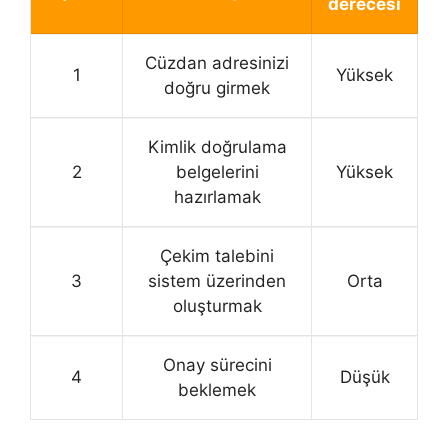
derecesi
Cüzdan adresinizi
1
Yüksek
doğru girmek
Kimlik doğrulama
2
belgelerini
Yüksek
hazırlamak
Çekim talebini
3
sistem üzerinden
Orta
oluşturmak
Onay sürecini
4
Düşük
beklemek