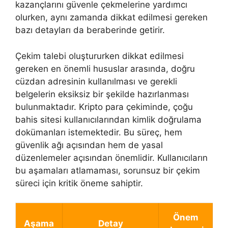
kazançlarını güvenle çekmelerine yardımcı
olurken, aynı zamanda dikkat edilmesi gereken
bazı detayları da beraberinde getirir.
Çekim talebi oluştururken dikkat edilmesi
gereken en önemli hususlar arasında, doğru
cüzdan adresinin kullanılması ve gerekli
belgelerin eksiksiz bir şekilde hazırlanması
bulunmaktadır. Kripto para çekiminde, çoğu
bahis sitesi kullanıcılarından kimlik doğrulama
dokümanları istemektedir. Bu süreç, hem
güvenlik ağı açısından hem de yasal
düzenlemeler açısından önemlidir. Kullanıcıların
bu aşamaları atlamaması, sorunsuz bir çekim
süreci için kritik öneme sahiptir.
Önem
Aşama
Detay