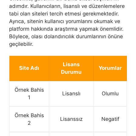
adımdır. Kullanıcıların, lisanslı ve düzenlemelere
tabi olan siteleri tercih etmesi gerekmektedir.
Ayrıca, sitenin kullanıcı yorumlarını okumak ve
platform hakkında araştırma yapmak önemlidir.
Böylece, olası dolandırıcılık durumlarının önüne
geçilebilir.
Lisans
Site Adı
Yorumlar
Durumu
Örnek Bahis
Lisanslı
Olumlu
1
Örnek Bahis
Lisanssız
Negatif
2