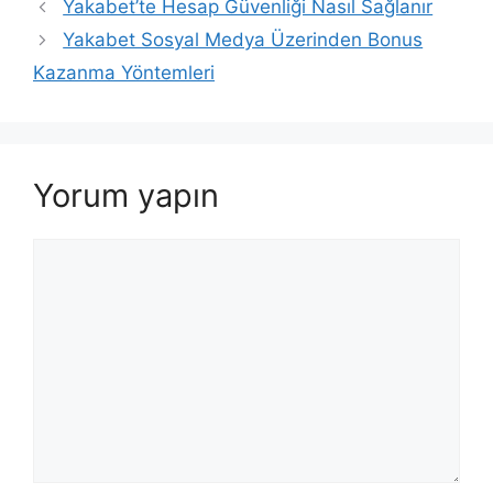
Yakabet’te Hesap Güvenliği Nasıl Sağlanır
Yakabet Sosyal Medya Üzerinden Bonus
Kazanma Yöntemleri
Yorum yapın
Yorum