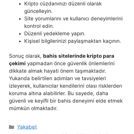
Kripto cüzdanınızı düzenli olarak
güncelleyin.
Site yorumlarını ve kullanıcı deneyimlerini
kontrol edin.
Düzenli yedekleme yapın.
Kişisel bilgilerinizi paylaşmaktan kaçının.
Sonuç olarak,
bahis sitelerinde kripto para
çekimi
yapmadan önce güvenlik önlemlerini
dikkate almak hayati önem taşımaktadır.
Yukarıda belirtilen adımları ve tavsiyeleri
izleyerek, kullanıcılar kendilerini olası risklerden
koruma altına alabilirler. Bu sayede, daha
güvenli ve keyifli bir bahis deneyimi elde etmek
mümkün olmaktadır.
Kategoriler
Yakabet